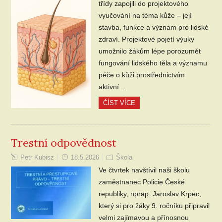
třídy zapojili do projektového
vyučování na téma kůže – její
stavba, funkce a význam pro lidské
zdraví. Projektové pojetí výuky
umožnilo žákům lépe porozumět
fungování lidského těla a významu
péče o kůži prostřednictvím
aktivní…
ČÍST VÍCE
Trestní odpovědnost
Petr Kubisz
18.5.2026
Škola
Ve čtvrtek navštívil naši školu
zaměstnanec Policie České
republiky, nprap. Jaroslav Krpec,
který si pro žáky 9. ročníku připravil
velmi zajímavou a přínosnou