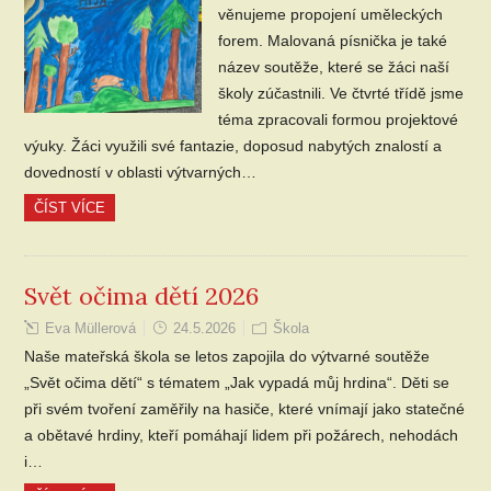
věnujeme propojení uměleckých
forem. Malovaná písnička je také
název soutěže, které se žáci naší
školy zúčastnili. Ve čtvrté třídě jsme
téma zpracovali formou projektové
výuky. Žáci využili své fantazie, doposud nabytých znalostí a
dovedností v oblasti výtvarných…
ČÍST VÍCE
Svět očima dětí 2026
Eva Müllerová
24.5.2026
Škola
Naše mateřská škola se letos zapojila do výtvarné soutěže
„Svět očima dětí“ s tématem „Jak vypadá můj hrdina“. Děti se
při svém tvoření zaměřily na hasiče, které vnímají jako statečné
a obětavé hrdiny, kteří pomáhají lidem při požárech, nehodách
i…