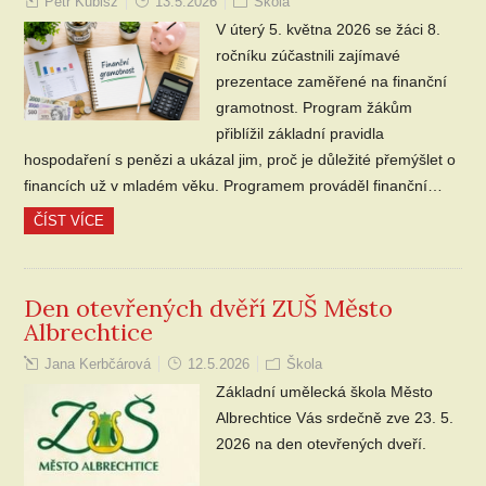
Petr Kubisz
13.5.2026
Škola
V úterý 5. května 2026 se žáci 8.
ročníku zúčastnili zajímavé
prezentace zaměřené na finanční
gramotnost. Program žákům
přiblížil základní pravidla
hospodaření s penězi a ukázal jim, proč je důležité přemýšlet o
financích už v mladém věku. Programem prováděl finanční…
ČÍST VÍCE
Den otevřených dvěří ZUŠ Město
Albrechtice
Jana Kerbčárová
12.5.2026
Škola
Základní umělecká škola Město
Albrechtice Vás srdečně zve 23. 5.
2026 na den otevřených dveří.