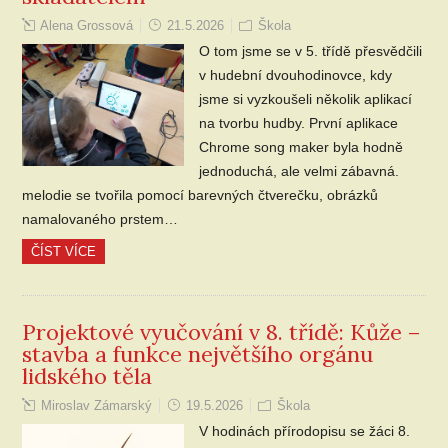
Alena Grossová
21.5.2026
Škola
O tom jsme se v 5. třídě přesvědčili
v hudební dvouhodinovce, kdy
jsme si vyzkoušeli několik aplikací
na tvorbu hudby. První aplikace
Chrome song maker byla hodně
jednoduchá, ale velmi zábavná.
melodie se tvořila pomocí barevných čtverečku, obrázků
namalovaného prstem…
ČÍST VÍCE
Projektové vyučování v 8. třídě: Kůže –
stavba a funkce největšího orgánu
lidského těla
Miroslav Zámarský
19.5.2026
Škola
V hodinách přírodopisu se žáci 8.