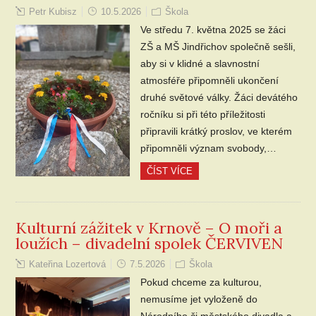
Petr Kubisz
10.5.2026
Škola
Ve středu 7. května 2025 se žáci
ZŠ a MŠ Jindřichov společně sešli,
aby si v klidné a slavnostní
atmosféře připomněli ukončení
druhé světové války. Žáci devátého
ročníku si při této příležitosti
připravili krátký proslov, ve kterém
připomněli význam svobody,…
ČÍST VÍCE
Kulturní zážitek v Krnově – O moři a
loužích – divadelní spolek ČERVIVEN
Kateřina Lozertová
7.5.2026
Škola
Pokud chceme za kulturou,
nemusíme jet vyloženě do
Národního či městského divadla a