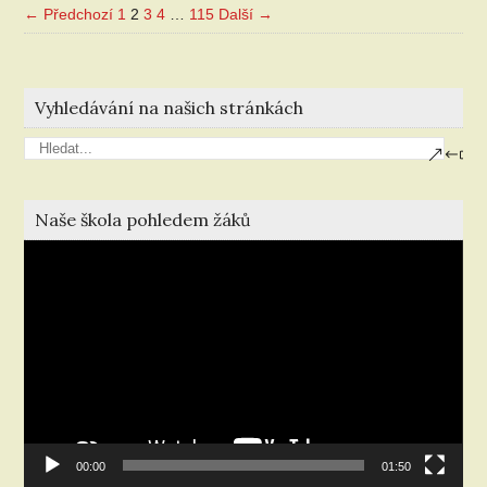
← Předchozí
1
2
3
4
…
115
Další →
Vyhledávání na našich stránkách
Naše škola pohledem žáků
Video
přehrávač
00:00
01:50