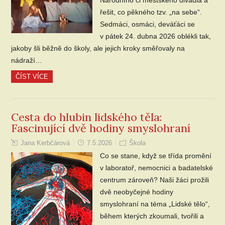
řešit, co pěkného tzv. „na sebe“.
Sedmáci, osmáci, deváťáci se
v pátek 24. dubna 2026 oblékli tak,
jakoby šli běžně do školy, ale jejich kroky směřovaly na
nádraží…
ČÍST VÍCE
Cesta do hlubin lidského těla:
Fascinující dvě hodiny smyslohraní
Jana Kerbčárová
7.5.2026
Škola
Co se stane, když se třída promění
v laboratoř, nemocnici a badatelské
centrum zároveň? Naši žáci prožili
dvě neobyčejné hodiny
smyslohraní na téma „Lidské tělo“,
během kterých zkoumali, tvořili a