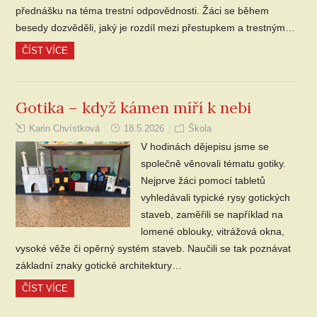
přednášku na téma trestní odpovědnosti. Žáci se během
besedy dozvěděli, jaký je rozdíl mezi přestupkem a trestným…
ČÍST VÍCE
Gotika – když kámen míří k nebi
Karin Chvístková
18.5.2026
Škola
V hodinách dějepisu jsme se
společně věnovali tématu gotiky.
Nejprve žáci pomocí tabletů
vyhledávali typické rysy gotických
staveb, zaměřili se například na
lomené oblouky, vitrážová okna,
vysoké věže či opěrný systém staveb. Naučili se tak poznávat
základní znaky gotické architektury…
ČÍST VÍCE