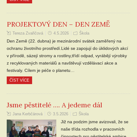
PROJEKTOVÝ DEN – DEN ZEMĚ
Tereza Zvařičová
4.5.2026
Škola
Den Země (22. dubna) je mezinárodní svátek zaměřený na
ochranu životního prostředí.Lidé se zapojují do úklidových akcí
v přírodě, sázejí stromy a rostliny,třídí odpad, vyrábějí výrobky
z recyklovaných materiálů a navštěvují vzdělávací akce a
festivaly. Cílem je péče o planetu…
ČÍST VÍCE
Jsme pěstitelé …. A jedeme dál
Jana Kerbčárová
3.5.2026
Škola
Již na podzim jsme avizovali, že se
naše třída rozhodla v pracovních
činnostech pro pěstitelské ambice.