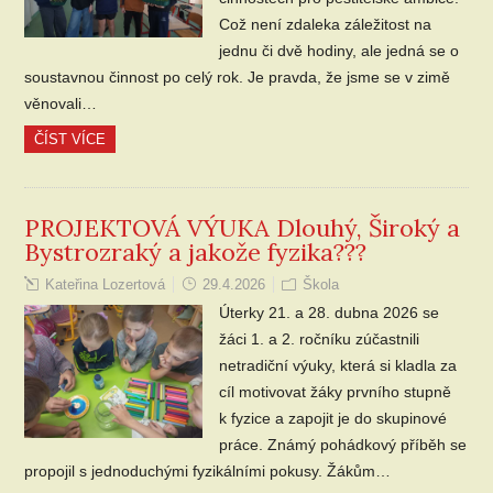
Což není zdaleka záležitost na
jednu či dvě hodiny, ale jedná se o
soustavnou činnost po celý rok. Je pravda, že jsme se v zimě
věnovali…
ČÍST VÍCE
PROJEKTOVÁ VÝUKA Dlouhý, Široký a
Bystrozraký a jakože fyzika???
Kateřina Lozertová
29.4.2026
Škola
Úterky 21. a 28. dubna 2026 se
žáci 1. a 2. ročníku zúčastnili
netradiční výuky, která si kladla za
cíl motivovat žáky prvního stupně
k fyzice a zapojit je do skupinové
práce. Známý pohádkový příběh se
propojil s jednoduchými fyzikálními pokusy. Žákům…