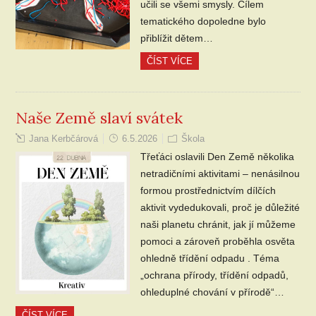
učili se všemi smysly. Cílem
tematického dopoledne bylo
přiblížit dětem…
ČÍST VÍCE
Naše Země slaví svátek
Jana Kerbčárová
6.5.2026
Škola
Třeťáci oslavili Den Země několika
netradičními aktivitami – nenásilnou
formou prostřednictvím dílčích
aktivit vydedukovali, proč je důležité
naši planetu chránit, jak jí můžeme
pomoci a zároveň proběhla osvěta
ohledně třídění odpadu . Téma
„ochrana přírody, třídění odpadů,
ohleduplné chování v přírodě“…
ČÍST VÍCE