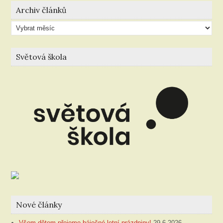
Archiv článků
Archiv
článků
Světová škola
Nové články
Všem dětem přejeme báječné letní prázdniny!
29.6.2026