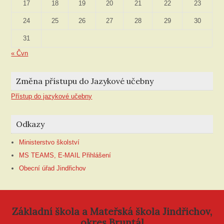
17
18
19
20
21
22
23
24
25
26
27
28
29
30
31
« Čvn
Změna přístupu do Jazykové učebny
Přístup do jazykové učebny
Odkazy
Ministerstvo školství
MS TEAMS, E-MAIL Přihlášení
Obecní úřad Jindřichov
Základní škola a Mateřská škola Jindřichov,
okres Bruntál