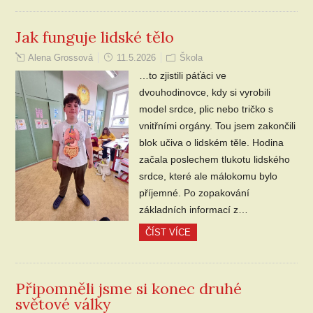
Jak funguje lidské tělo
Alena Grossová
11.5.2026
Škola
…to zjistili páťáci ve
dvouhodinovce, kdy si vyrobili
model srdce, plic nebo tričko s
vnitřními orgány. Tou jsem zakončili
blok učiva o lidském těle. Hodina
začala poslechem tlukotu lidského
srdce, které ale málokomu bylo
příjemné. Po zopakování
základních informací z…
ČÍST VÍCE
Připomněli jsme si konec druhé
světové války