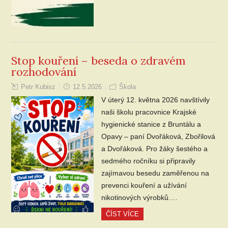
Stop kouření – beseda o zdravém
rozhodování
Petr Kubisz
12.5.2026
Škola
V úterý 12. května 2026 navštívily
naši školu pracovnice Krajské
hygienické stanice z Bruntálu a
Opavy – paní Dvořáková, Zbořilová
a Dvořáková. Pro žáky šestého a
sedmého ročníku si připravily
zajímavou besedu zaměřenou na
prevenci kouření a užívání
nikotinových výrobků.…
ČÍST VÍCE