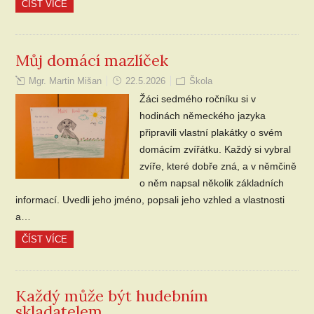
ČÍST VÍCE
Můj domácí mazlíček
Mgr. Martin Mišan
22.5.2026
Škola
Žáci sedmého ročníku si v
hodinách německého jazyka
připravili vlastní plakátky o svém
domácím zvířátku. Každý si vybral
zvíře, které dobře zná, a v němčině
o něm napsal několik základních
informací. Uvedli jeho jméno, popsali jeho vzhled a vlastnosti
a…
ČÍST VÍCE
Každý může být hudebním
skladatelem