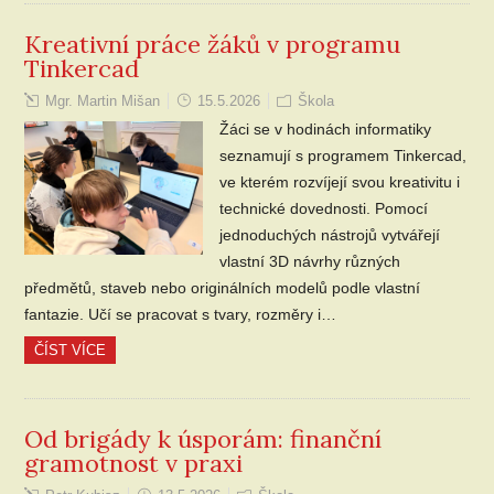
Kreativní práce žáků v programu
Tinkercad
Mgr. Martin Mišan
15.5.2026
Škola
Žáci se v hodinách informatiky
seznamují s programem Tinkercad,
ve kterém rozvíjejí svou kreativitu i
technické dovednosti. Pomocí
jednoduchých nástrojů vytvářejí
vlastní 3D návrhy různých
předmětů, staveb nebo originálních modelů podle vlastní
fantazie. Učí se pracovat s tvary, rozměry i…
ČÍST VÍCE
Od brigády k úsporám: finanční
gramotnost v praxi