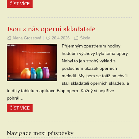
ČÍST VÍCE
Jsou z nás operní skladatelé
Alena Grossová
26.4.2026
Škola
Příjemným zpestřením hodiny
hudební výchovy bylo téma opery.
Nebyl to jen strohý výklad s
poslechem ukázek operních
melodií. My jsem se totiž na chvíli
stali skladateli operních skladeb, a
to díky tabletu a aplikace Blop opera. Každý si nejdříve
pohrál…
ČÍST VÍCE
Navigace mezi příspěvky