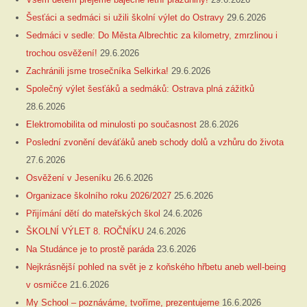
Šesťáci a sedmáci si užili školní výlet do Ostravy
29.6.2026
Sedmáci v sedle: Do Města Albrechtic za kilometry, zmrzlinou i
trochou osvěžení!
29.6.2026
Zachránili jsme trosečníka Selkirka!
29.6.2026
Společný výlet šesťáků a sedmáků: Ostrava plná zážitků
28.6.2026
Elektromobilita od minulosti po současnost
28.6.2026
Poslední zvonění deváťáků aneb schody dolů a vzhůru do života
27.6.2026
Osvěžení v Jeseníku
26.6.2026
Organizace školního roku 2026/2027
25.6.2026
Přijímání dětí do mateřských škol
24.6.2026
ŠKOLNÍ VÝLET 8. ROČNÍKU
24.6.2026
Na Studánce je to prostě paráda
23.6.2026
Nejkrásnější pohled na svět je z koňského hřbetu aneb well-being
v osmičce
21.6.2026
My School – poznáváme, tvoříme, prezentujeme
16.6.2026