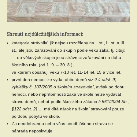
Shrnutí nejdůležitějších informací:
kategorie strávníků již nejsou rozděleny na I. st., II. st. a III.
st., ale jsou zařazováni do skupin podle věku žáka, tj. cituji:
… do věkových skupin jsou strávníci zařazováni na dobu
školního roku (od 1. 9. – 30. 8.),
ve kterém dosahují věku 7-10 let, 11-14 let, 15 a více let.
první den nemoci lze vydat oběd domů viz
§ 4 odst. 9)
vyhlášky č. 107/2005 o školním stravování
, avšak po dobu
nemoci, nebo nepřítomnosti žáka ve škole nelze vydávat
stravu domů, neboť podle školského zákona
č.561/2004 Sb.,
§122 odst. 2)
… má dítě nárok na školní stravování pouze
po dobu pobytu ve škole.
Za neodebranou nebo včas neodhlášenou stravu se
náhrada neposkytuje.