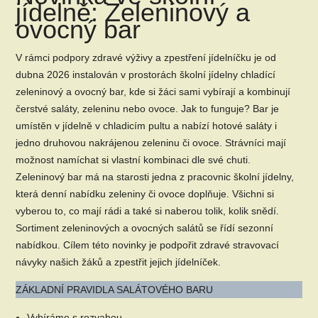
jídelně: Zeleninový a
ovocný bar
V rámci podpory zdravé výživy a zpestření jídelníčku je od
dubna 2026 instalován v prostorách školní jídelny chladící
zeleninový a ovocný bar, kde si žáci sami vybírají a kombinují
čerstvé saláty, zeleninu nebo ovoce. Jak to funguje? Bar je
umístěn v jídelně v chladicím pultu a nabízí hotové saláty i
jedno druhovou nakrájenou zeleninu či ovoce. Strávníci mají
možnost namíchat si vlastní kombinaci dle své chuti.
Zeleninový bar má na starosti jedna z pracovnic školní jídelny,
která denní nabídku zeleniny či ovoce doplňuje. Všichni si
vyberou to, co mají rádi a také si naberou tolik, kolik snědí.
Sortiment zeleninových a ovocných salátů se řídí sezonní
nabídkou. Cílem této novinky je podpořit zdravé stravovací
návyky našich žáků a zpestřit jejich jídelníček.
ZÁKLADNÍ PRAVIDLA SALÁTOVÉHO BARU
Vybíráme s rozvahou.