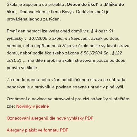
Škola je zapojena do projektu „
Ovoce do škol
“ a „
Mléko do
škol
„. Dodavatelem je firma Bovys. Dodávka zboží je
prováděna jednou za týden.
První den nemoci lze vydat oběd domů viz.
§ 4 odst. 9)
vyhlášky č. 107/2005 o školním stravování
, avšak po dobu
nemoci, nebo nepřítomnosti žáka ve škole nelze vydávat stravu
domů, neboť podle školského zákona
č.561/2004 Sb., §122
odst. 2)
… má dítě nárok na školní stravování pouze po dobu
pobytu ve škole.
Za neodebranou nebo včas neodhlášenou stravu se náhrada
neposkytuje a strávník je povinen stravné uhradit v plné výši.
Oznámení o novince ve stravování pro cizí strávníky si přečtěte
zde:
Novinky v jídelně
Označování alergenů dle nové vyhlášky PDF
Alergeny plakát ve formátu PDF