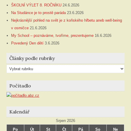
ŠKOLNÍ VÝLET 8. ROČNÍKU
24.6.2026
Na Studánce je to prostě paráda
23.6.2026
Nejkrásnější pohled na svět je z koňského hřbetu aneb well-being
v osmičce
21.6.2026
My School – poznáváme, tvoříme, prezentujeme
16.6.2026
Povedený Den dětí
3.6.2026
Články podle rubriky
Články
podle
rubriky
Počítadlo
Kalendář
Srpen 2026
Po
Út
St
Čt
Pá
So
Ne