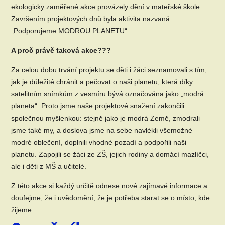
ekologicky zaměřené akce provázely dění v mateřské škole.
Završením projektových dnů byla aktivita nazvaná
„Podporujeme MODROU PLANETU“.
A proč právě taková akce???
Za celou dobu trvání projektu se děti i žáci seznamovali s tím,
jak je důležité chránit a pečovat o naši planetu, která díky
satelitním snímkům z vesmíru bývá označována jako „modrá
planeta“. Proto jsme naše projektové snažení zakončili
společnou myšlenkou: stejně jako je modrá Země, zmodrali
jsme také my, a doslova jsme na sebe navlékli všemožné
modré oblečení, doplnili vhodné pozadí a podpořili naši
planetu. Zapojili se žáci ze ZŠ, jejich rodiny a domácí mazlíčci,
ale i děti z MŠ a učitelé.
Z této akce si každý určitě odnese nové zajímavé informace a
doufejme, že i uvědomění, že je potřeba starat se o místo, kde
žijeme.