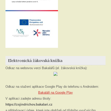
Elektronická žákovská knížka
Odkaz na webovou verzi Bakalářů (el. žákovská knížka):
Odkaz na stažení aplikace Google Play do telefonu s Androidem:
Bakaláři na Google Play
V aplikaci zadejte adresu školy:
https://zsjindrichov.bakalari.cz
a přihlašovací údaje, které jste obdrželi od třídního vyučujícího.