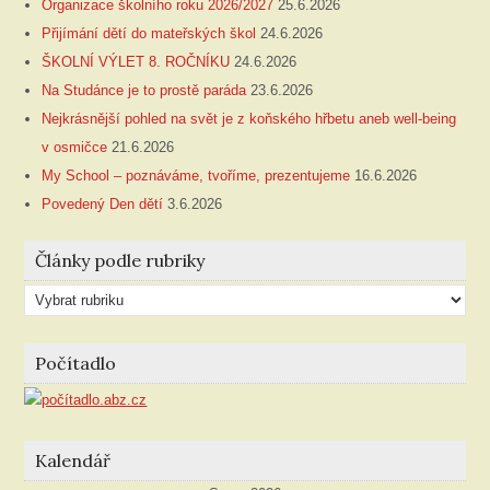
Organizace školního roku 2026/2027
25.6.2026
Přijímání dětí do mateřských škol
24.6.2026
ŠKOLNÍ VÝLET 8. ROČNÍKU
24.6.2026
Na Studánce je to prostě paráda
23.6.2026
Nejkrásnější pohled na svět je z koňského hřbetu aneb well-being
v osmičce
21.6.2026
My School – poznáváme, tvoříme, prezentujeme
16.6.2026
Povedený Den dětí
3.6.2026
Články podle rubriky
Články
podle
rubriky
Počítadlo
Kalendář