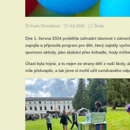
Karin Chvístková
4.6.2024
Škola
Dne 1. června 2024 proběhla zahradní slavnost v zámeckém
zapojila a připravila program pro děti, který zajistily vych
sportovní aktivity, jako skákání přes švihadlo, hody míčke
Účast byla hojná, a to nejen ze strany dětí z naší školy, 
mile překvapilo, a tak jsme si mohli užít usměvavého od