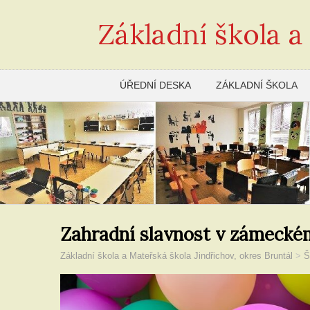
Základní škola a
ÚŘEDNÍ DESKA
ZÁKLADNÍ ŠKOLA
Zahradní slavnost v zámeckém
Základní škola a Mateřská škola Jindřichov, okres Bruntál
>
Š