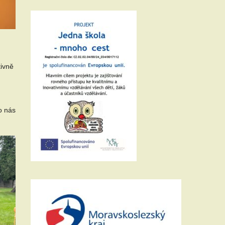
tivně
ko nás