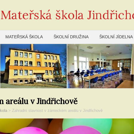
 Mateřská škola Jindřich
MATEŘSKÁ ŠKOLA
ŠKOLNÍ DRUŽINA
ŠKOLNÍ JÍDELNA
 areálu v Jindřichově
kola
>
Zahradní slavnost v zámeckém areálu v Jindřichově