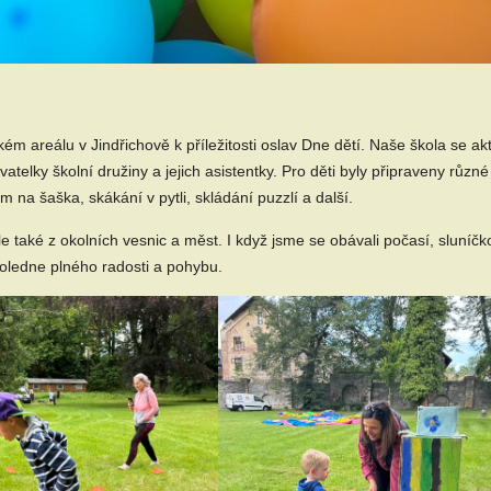
 areálu v Jindřichově k příležitosti oslav Dne dětí. Naše škola se ak
ovatelky školní družiny a jejich asistentky. Pro děti byly připraveny různé
m na šaška, skákání v pytli, skládání puzzlí a další.
ale také z okolních vesnic a měst. I když jsme se obávali počasí, sluníč
poledne plného radosti a pohybu.