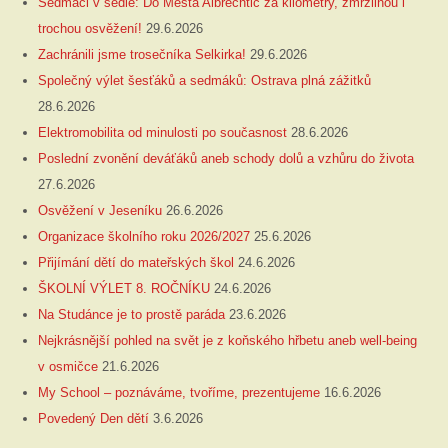
Sedmáci v sedle: Do Města Albrechtic za kilometry, zmrzlinou i
trochou osvěžení!
29.6.2026
Zachránili jsme trosečníka Selkirka!
29.6.2026
Společný výlet šesťáků a sedmáků: Ostrava plná zážitků
28.6.2026
Elektromobilita od minulosti po současnost
28.6.2026
Poslední zvonění deváťáků aneb schody dolů a vzhůru do života
27.6.2026
Osvěžení v Jeseníku
26.6.2026
Organizace školního roku 2026/2027
25.6.2026
Přijímání dětí do mateřských škol
24.6.2026
ŠKOLNÍ VÝLET 8. ROČNÍKU
24.6.2026
Na Studánce je to prostě paráda
23.6.2026
Nejkrásnější pohled na svět je z koňského hřbetu aneb well-being
v osmičce
21.6.2026
My School – poznáváme, tvoříme, prezentujeme
16.6.2026
Povedený Den dětí
3.6.2026