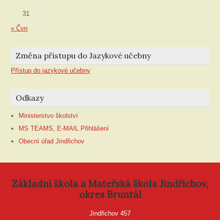
31
« Čvn
Změna přístupu do Jazykové učebny
Přístup do jazykové učebny
Odkazy
Ministerstvo školství
MS TEAMS, E-MAIL Přihlášení
Obecní úřad Jindřichov
Základní škola a Mateřská škola Jindřichov,
okres Bruntál
Jindřichov 457