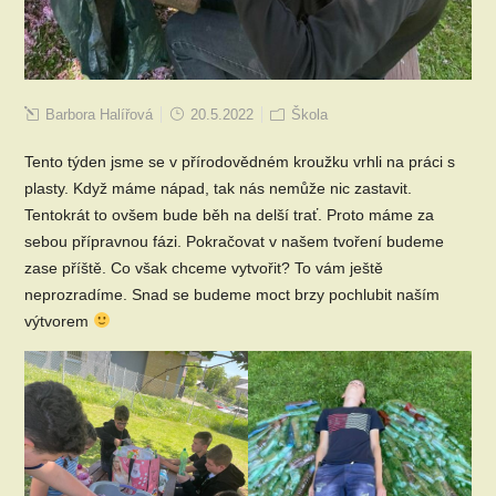
Barbora Halířová
20.5.2022
Škola
Tento týden jsme se v přírodovědném kroužku vrhli na práci s
plasty. Když máme nápad, tak nás nemůže nic zastavit.
Tentokrát to ovšem bude běh na delší trať. Proto máme za
sebou přípravnou fázi. Pokračovat v našem tvoření budeme
zase příště. Co však chceme vytvořit? To vám ještě
neprozradíme. Snad se budeme moct brzy pochlubit naším
výtvorem