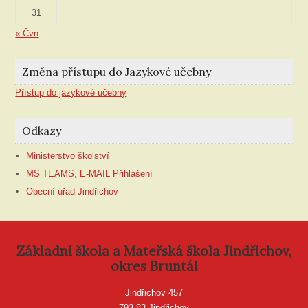
31
« Čvn
Změna přístupu do Jazykové učebny
Přístup do jazykové učebny
Odkazy
Ministerstvo školství
MS TEAMS, E-MAIL Přihlášení
Obecní úřad Jindřichov
Základní škola a Mateřská škola Jindřichov,
okres Bruntál
Jindřichov 457
793 83 Jindřichov