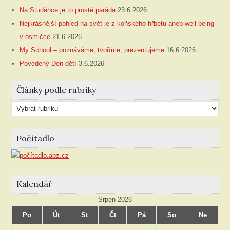
Na Studánce je to prostě paráda
23.6.2026
Nejkrásnější pohled na svět je z koňského hřbetu aneb well-being
v osmičce
21.6.2026
My School – poznáváme, tvoříme, prezentujeme
16.6.2026
Povedený Den dětí
3.6.2026
Články podle rubriky
Články
podle
rubriky
Počítadlo
Kalendář
Srpen 2026
Po
Út
St
Čt
Pá
So
Ne