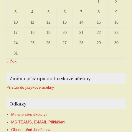
1
2
3
4
5
6
7
8
9
10
11
12
13
14
15
16
17
18
19
20
21
22
23
24
25
26
27
28
29
30
31
« Čvn
Změna přístupu do Jazykové učebny
Přístup do jazykové učebny
Odkazy
Ministerstvo školství
MS TEAMS, E-MAIL Přihlášení
Obecní úřad Jindřichov