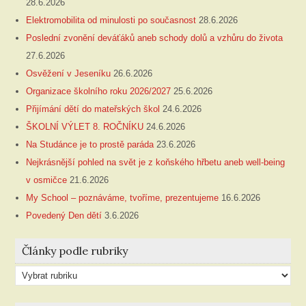
28.6.2026
Elektromobilita od minulosti po současnost
28.6.2026
Poslední zvonění deváťáků aneb schody dolů a vzhůru do života
27.6.2026
Osvěžení v Jeseníku
26.6.2026
Organizace školního roku 2026/2027
25.6.2026
Přijímání dětí do mateřských škol
24.6.2026
ŠKOLNÍ VÝLET 8. ROČNÍKU
24.6.2026
Na Studánce je to prostě paráda
23.6.2026
Nejkrásnější pohled na svět je z koňského hřbetu aneb well-being
v osmičce
21.6.2026
My School – poznáváme, tvoříme, prezentujeme
16.6.2026
Povedený Den dětí
3.6.2026
Články podle rubriky
Články
podle
rubriky