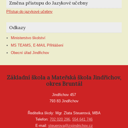
Změna přístupu do Jazykové učebny
Přístup do jazykové učebny
Odkazy
Ministerstvo školství
MS TEAMS, E-MAIL Přihlášení
Obecní úřad Jindřichov
Základní škola a Mateřská škola Jindřichov,
okres Bruntál
Jindřichov 457
793 83 Jindřichov
Ředitelka školy: Mgr. Zlata Steuerová, MBA
Telefon:
702 020 296
,
554 641 746
E-mail:
steuerova@zsjindrichov.cz