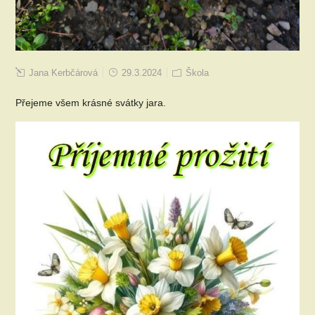
Jana Kerbčárová
29.3.2024
Škola
Přejeme všem krásné svátky jara.