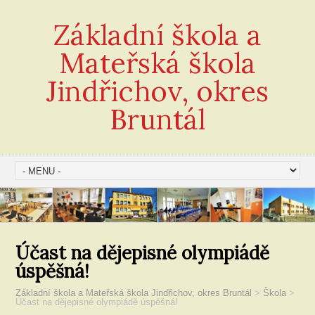
Základní škola a
Mateřská škola
Jindřichov, okres
Bruntál
Účast na dějepisné olympiádě
úspěšná!
Základní škola a Mateřská škola Jindřichov, okres Bruntál
>
Škola
>
Účast na dějepisné olympiádě úspěšná!