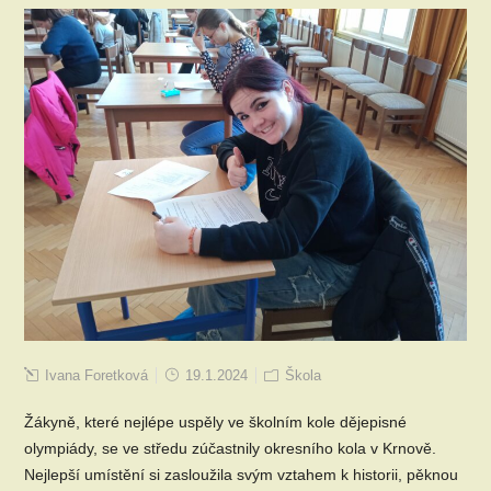
Ivana Foretková
19.1.2024
Škola
Žákyně, které nejlépe uspěly ve školním kole dějepisné
olympiády, se ve středu zúčastnily okresního kola v Krnově.
Nejlepší umístění si zasloužila svým vztahem k historii, pěknou