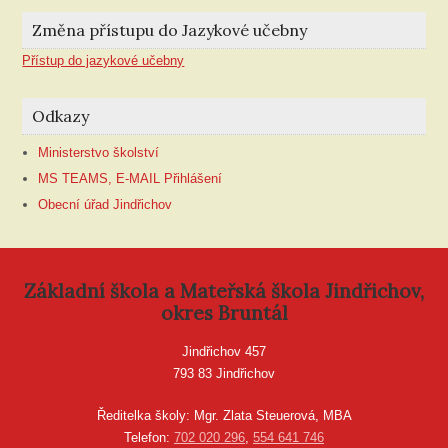
Změna přístupu do Jazykové učebny
Přístup do jazykové učebny
Odkazy
Ministerstvo školství
MS TEAMS, E-MAIL Přihlášení
Obecní úřad Jindřichov
Základní škola a Mateřská škola Jindřichov,
okres Bruntál
Jindřichov 457
793 83 Jindřichov
Ředitelka školy: Mgr. Zlata Steuerová, MBA
Telefon:
702 020 296
,
554 641 746