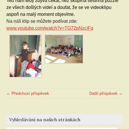
Teď nám tedy zbývá čekat, než skupina sestříhá puzzle
ze všech došlých videí a doufat, že se ve videoklipu
aspoň na malý moment objevíme.
Na náš klip se můžete podívat zde:
www.youtube.com/watch?v=TG72pNzcjFg
← Předchozí příspěvek
Další příspěvek →
Vyhledávání na našich stránkách