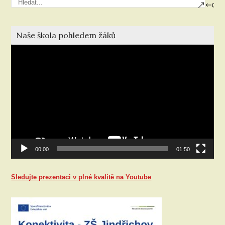
Naše škola pohledem žáků
Video
přehrávač
00:00
01:50
Sledujte prezentaci v plné kvalitě na Youtube