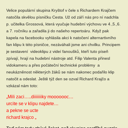
Velice populární skupina Kryštof v čele s Richardem Krajčem
natočila skvělou písničku Cesta. Už od září nás pro ní nadchla
p. učitelka Grossová, která vyučuje hudební výchovu ve 4.,5.,6.
a 7. ročníku a zařadila ji do našeho repertoáru. Když pak
kapela na facebooku vyhlásila akci k natočení alternartivního
fan klipu k této písničce, nezáváhali jsme ani chvilku. Principem
je sestavení videoklipu z videí fanoušků, kteří tuto píseň
zpívají, hrají na hudební nástroje atd. Filip Valenta přinesl
vidokameru a přes počáteční technické problémy a
neukázněnost některých žáků se nám nakonec podařilo klip
natočit a odeslat. Ještě týž den se ozval Richard Krajčo a
vzkázal nám toto:
„Mili zaci…..diiiiiiiky mooooooc…
urcite se v klipu najdete…
a pekne se ucte
richard krajco „