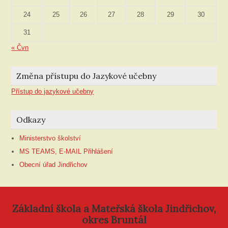
24
25
26
27
28
29
30
31
« Čvn
Změna přístupu do Jazykové učebny
Přístup do jazykové učebny
Odkazy
Ministerstvo školství
MS TEAMS, E-MAIL Přihlášení
Obecní úřad Jindřichov
Základní škola a Mateřská škola Jindřichov,
okres Bruntál