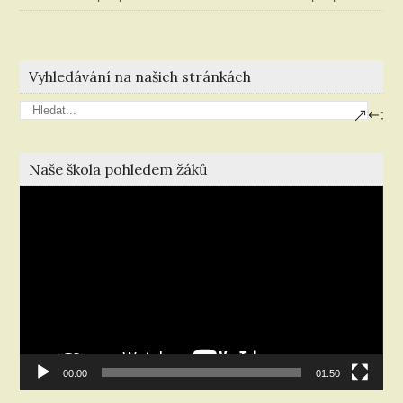
Vyhledávání na našich stránkách
Naše škola pohledem žáků
Video
přehrávač
00:00
01:50