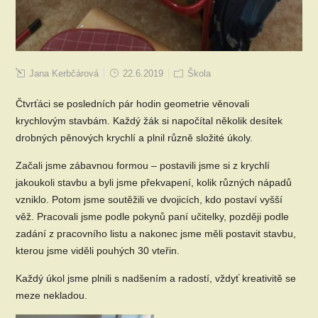
Jana Kerbčárová
22.6.2019
Škola
Čtvrťáci se posledních pár hodin geometrie věnovali
krychlovým stavbám. Každý žák si napočítal několik desítek
drobných pěnových krychlí a plnil různě složité úkoly.
Začali jsme zábavnou formou – postavili jsme si z krychlí
jakoukoli stavbu a byli jsme překvapení, kolik různých nápadů
vzniklo. Potom jsme soutěžili ve dvojicích, kdo postaví vyšší
věž. Pracovali jsme podle pokynů paní učitelky, později podle
zadání z pracovního listu a nakonec jsme měli postavit stavbu,
kterou jsme viděli pouhých 30 vteřin.
Každý úkol jsme plnili s nadšením a radostí, vždyť kreativitě se
meze nekladou.