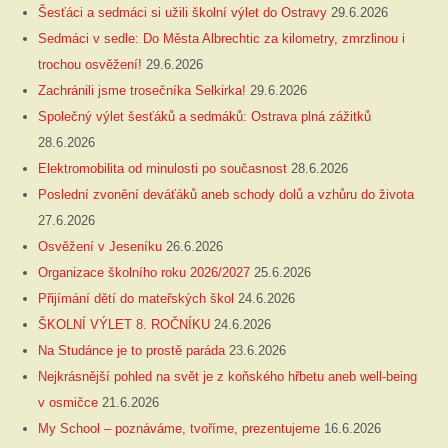
Šesťáci a sedmáci si užili školní výlet do Ostravy
29.6.2026
Sedmáci v sedle: Do Města Albrechtic za kilometry, zmrzlinou i
trochou osvěžení!
29.6.2026
Zachránili jsme trosečníka Selkirka!
29.6.2026
Společný výlet šesťáků a sedmáků: Ostrava plná zážitků
28.6.2026
Elektromobilita od minulosti po současnost
28.6.2026
Poslední zvonění deváťáků aneb schody dolů a vzhůru do života
27.6.2026
Osvěžení v Jeseníku
26.6.2026
Organizace školního roku 2026/2027
25.6.2026
Přijímání dětí do mateřských škol
24.6.2026
ŠKOLNÍ VÝLET 8. ROČNÍKU
24.6.2026
Na Studánce je to prostě paráda
23.6.2026
Nejkrásnější pohled na svět je z koňského hřbetu aneb well-being
v osmičce
21.6.2026
My School – poznáváme, tvoříme, prezentujeme
16.6.2026