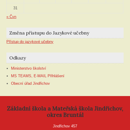
31
« Čvn
Změna přístupu do Jazykové učebny
Přístup do jazykové učebny
Odkazy
Ministerstvo školství
MS TEAMS, E-MAIL Přihlášení
Obecní úřad Jindřichov
Základní škola a Mateřská škola Jindřichov,
okres Bruntál
Jindřichov 457