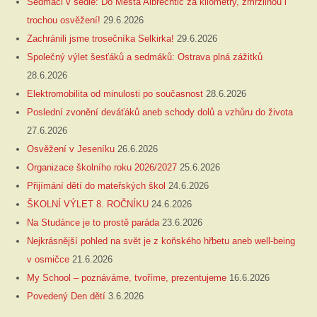
Sedmáci v sedle: Do Města Albrechtic za kilometry, zmrzlinou i
trochou osvěžení!
29.6.2026
Zachránili jsme trosečníka Selkirka!
29.6.2026
Společný výlet šesťáků a sedmáků: Ostrava plná zážitků
28.6.2026
Elektromobilita od minulosti po současnost
28.6.2026
Poslední zvonění deváťáků aneb schody dolů a vzhůru do života
27.6.2026
Osvěžení v Jeseníku
26.6.2026
Organizace školního roku 2026/2027
25.6.2026
Přijímání dětí do mateřských škol
24.6.2026
ŠKOLNÍ VÝLET 8. ROČNÍKU
24.6.2026
Na Studánce je to prostě paráda
23.6.2026
Nejkrásnější pohled na svět je z koňského hřbetu aneb well-being
v osmičce
21.6.2026
My School – poznáváme, tvoříme, prezentujeme
16.6.2026
Povedený Den dětí
3.6.2026