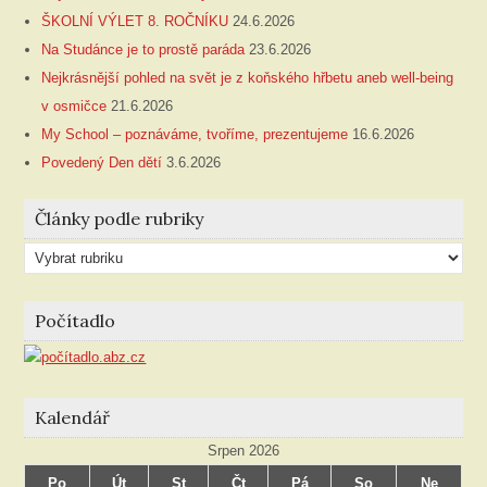
ŠKOLNÍ VÝLET 8. ROČNÍKU
24.6.2026
Na Studánce je to prostě paráda
23.6.2026
Nejkrásnější pohled na svět je z koňského hřbetu aneb well-being
v osmičce
21.6.2026
My School – poznáváme, tvoříme, prezentujeme
16.6.2026
Povedený Den dětí
3.6.2026
Články podle rubriky
Články
podle
rubriky
Počítadlo
Kalendář
Srpen 2026
Po
Út
St
Čt
Pá
So
Ne