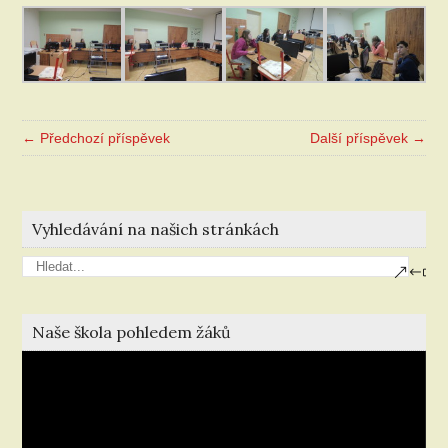
← Předchozí příspěvek
Další příspěvek →
Vyhledávání na našich stránkách
Naše škola pohledem žáků
Video
přehrávač