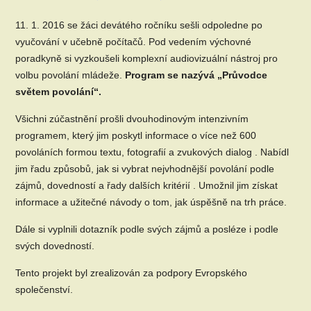
11. 1. 2016 se žáci devátého ročníku sešli odpoledne po
vyučování v učebně počítačů. Pod vedením výchovné
poradkyně si vyzkoušeli komplexní audiovizuální nástroj pro
volbu povolání mládeže.
Program se nazývá „Průvodce
světem povolání“.
Všichni zúčastnění prošli dvouhodinovým intenzivním
programem, který jim poskytl informace o více než 600
povoláních formou textu, fotografií a zvukových dialog . Nabídl
jim řadu způsobů, jak si vybrat nejvhodnější povolání podle
zájmů, dovedností a řady dalších kritérií . Umožnil jim získat
informace a užitečné návody o tom, jak úspěšně na trh práce.
Dále si vyplnili dotazník podle svých zájmů a posléze i podle
svých dovedností.
Tento projekt byl zrealizován za podpory Evropského
společenství.