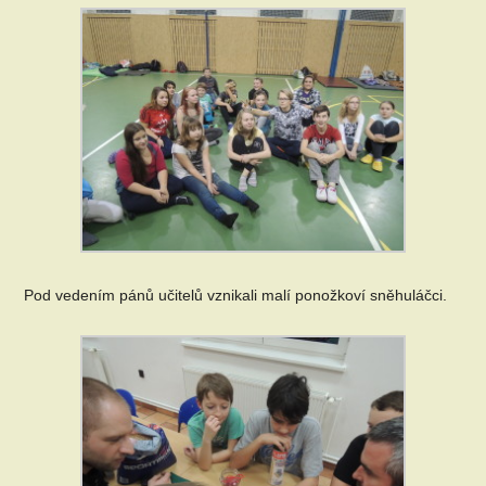
Pod vedením pánů učitelů vznikali malí ponožkoví sněhuláčci.