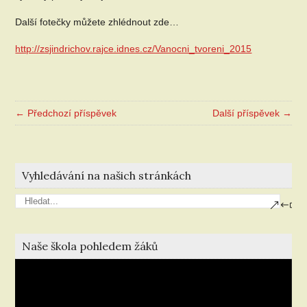
Další fotečky můžete zhlédnout zde…
http://zsjindrichov.rajce.idnes.cz/Vanocni_tvoreni_2015
← Předchozí příspěvek
Další příspěvek →
Vyhledávání na našich stránkách
Naše škola pohledem žáků
Video
přehrávač