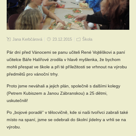
Jana Kerbčárová
23.12.2015
Škola
Pár dní před Vánocemi se panu učiteli René Vojtěškovi a paní
učitelce Báře Halířové zrodila v hlavě myšlenka, že bychom
mohli přespat ve škole a při té příležitosti se vrhnout na výrobu
předmětů pro vánoční trhy.
Proto jsme neváhali a jejich plán, společně s dalšími kolegy
(Petrem Kubiszem a Janou Zábranskou) a 25 dětmi,
uskutečnili!
Po „bojové poradě“ v tělocvičně, kde si naši tvořivci zabrali také
místo na spaní, jsme se odebrali do školní jídelny a vrhli se na
výrobu.