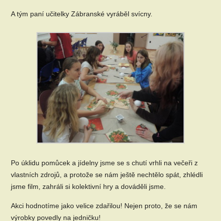
A tým paní učitelky Zábranské vyráběl svícny.
Po úklidu pomůcek a jídelny jsme se s chutí vrhli na večeři z
vlastních zdrojů, a protože se nám ještě nechtělo spát, zhlédli
jsme film, zahráli si kolektivní hry a dováděli jsme.
Akci hodnotíme jako velice zdařilou! Nejen proto, že se nám
výrobky povedly na jedničku!