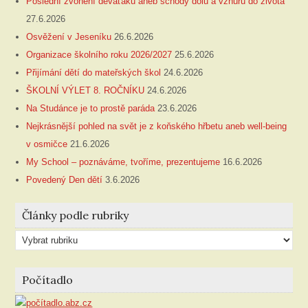
Poslední zvonění deváťáků aneb schody dolů a vzhůru do života
27.6.2026
Osvěžení v Jeseníku
26.6.2026
Organizace školního roku 2026/2027
25.6.2026
Přijímání dětí do mateřských škol
24.6.2026
ŠKOLNÍ VÝLET 8. ROČNÍKU
24.6.2026
Na Studánce je to prostě paráda
23.6.2026
Nejkrásnější pohled na svět je z koňského hřbetu aneb well-being
v osmičce
21.6.2026
My School – poznáváme, tvoříme, prezentujeme
16.6.2026
Povedený Den dětí
3.6.2026
Články podle rubriky
Články
podle
rubriky
Počítadlo