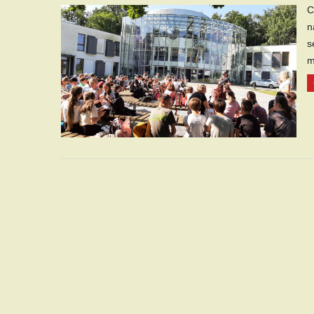
C
n
s
m