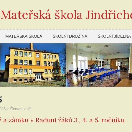
 Mateřská škola Jindřich
MATEŘSKÁ ŠKOLA
ŠKOLNÍ DRUŽINA
ŠKOLNÍ JÍDELNA
5
025
>
Červen
>
19
ě a zámku v Raduni žáků 3., 4. a 5. ročníku