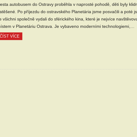
esta autobusem do Ostravy proběhla v naprosté pohodě, děti byly klid
atěšené. Po příjezdu do ostravského Planetária jsme posvačili a poté 
e všichni společně vydali do sférického kina, které je nejvíce navštěvo
ístem v Planetáriu Ostrava. Je vybaveno moderními technologiemi,…
ČÍST VÍCE