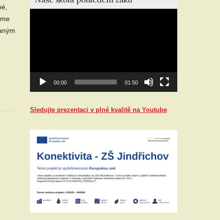
né,
Video
jsme
přehrávač
vaným
00:00
01:50
Sledujte prezentaci v plné kvalitě na Youtube