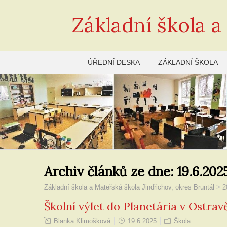
Základní škola a
ÚŘEDNÍ DESKA
ZÁKLADNÍ ŠKOLA
Archiv článků ze dne:
19.6.202
Základní škola a Mateřská škola Jindřichov, okres Bruntál
>
2
Školní výlet do Planetária v Ostrav
Blanka Klimošková
19.6.2025
Škola