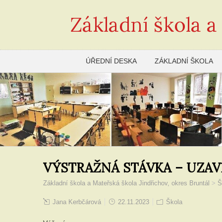
Základní škola a
ÚŘEDNÍ DESKA
ZÁKLADNÍ ŠKOLA
VÝSTRAŽNÁ STÁVKA – UZAV
Základní škola a Mateřská škola Jindřichov, okres Bruntál
>
Š
Jana Kerbčárová
22.11.2023
Škola