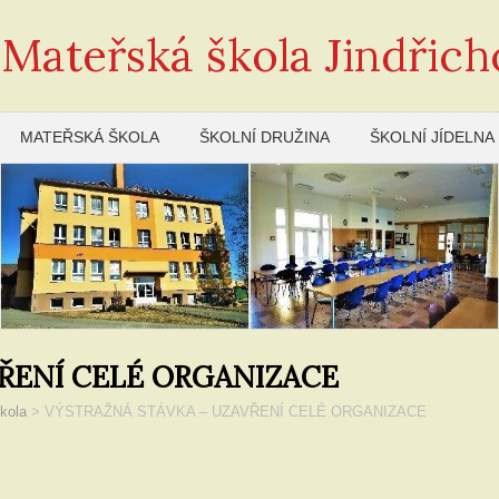
 Mateřská škola Jindřich
MATEŘSKÁ ŠKOLA
ŠKOLNÍ DRUŽINA
ŠKOLNÍ JÍDELNA
ŘENÍ CELÉ ORGANIZACE
kola
>
VÝSTRAŽNÁ STÁVKA – UZAVŘENÍ CELÉ ORGANIZACE