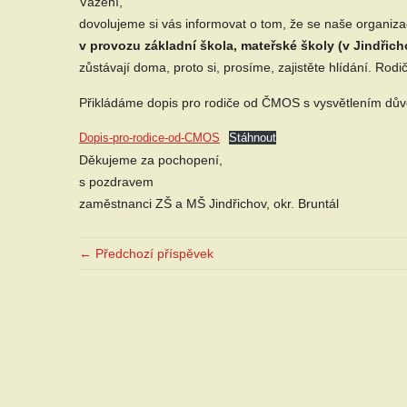
Vážení,
dovolujeme si vás informovat o tom, že se naše organiz
v provozu základní škola, mateřské školy (v Jindřich
zůstávají doma, proto si, prosíme, zajistěte hlídání. Ro
Přikládáme dopis pro rodiče od ČMOS s vysvětlením dův
Dopis-pro-rodice-od-CMOS
Stáhnout
Děkujeme za pochopení,
s pozdravem
zaměstnanci ZŠ a MŠ Jindřichov, okr. Bruntál
← Předchozí příspěvek