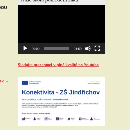
DOU
Video
přehrávač
00:00
01:50
Sledujte prezentaci v plné kvalitě na Youtube
vek →