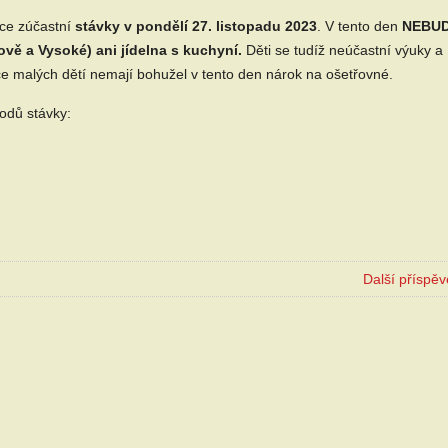
ace zúčastní
stávky v pondělí 27. listopadu 2023
. V tento den
NEBU
ově a Vysoké) ani jídelna s kuchyní.
Děti se tudíž neúčastní výuky a
diče malých dětí nemají bohužel v tento den nárok na ošetřovné.
odů stávky:
Další příspě