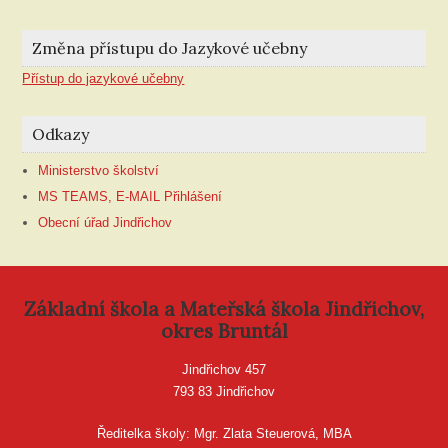
Změna přístupu do Jazykové učebny
Přístup do jazykové učebny
Odkazy
Ministerstvo školství
MS TEAMS, E-MAIL Přihlášení
Obecní úřad Jindřichov
Základní škola a Mateřská škola Jindřichov,
okres Bruntál
Jindřichov 457
793 83 Jindřichov
Ředitelka školy: Mgr. Zlata Steuerová, MBA