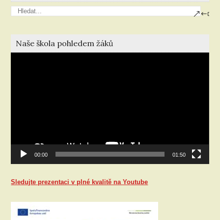
Naše škola pohledem žáků
Video
přehrávač
00:00
01:50
Sledujte prezentaci v plné kvalitě na Youtube