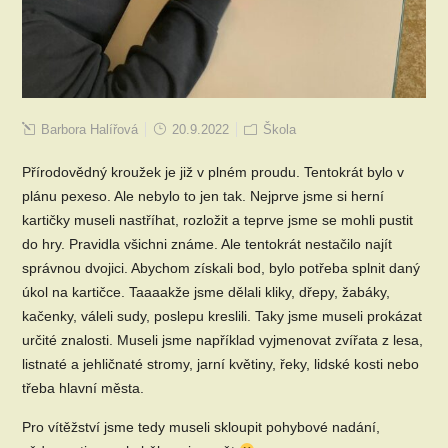
Barbora Halířová
20.9.2022
Škola
Přírodovědný kroužek je již v plném proudu. Tentokrát bylo v
plánu pexeso. Ale nebylo to jen tak. Nejprve jsme si herní
kartičky museli nastříhat, rozložit a teprve jsme se mohli pustit
do hry. Pravidla všichni známe. Ale tentokrát nestačilo najít
správnou dvojici. Abychom získali bod, bylo potřeba splnit daný
úkol na kartičce. Taaaakže jsme dělali kliky, dřepy, žabáky,
kačenky, váleli sudy, poslepu kreslili. Taky jsme museli prokázat
určité znalosti. Museli jsme například vyjmenovat zvířata z lesa,
listnaté a jehličnaté stromy, jarní květiny, řeky, lidské kosti nebo
třeba hlavní města.
Pro vítěžství jsme tedy museli skloupit pohybové nadání,