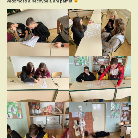
vědomosti a nechyběla ani pamět