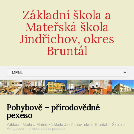
Základní škola a
Mateřská škola
Jindřichov, okres
Bruntál
Pohybově – přírodovědné
pexeso
Základní škola a Mateřská škola Jindřichov, okres Bruntál
>
Škola
>
Pohybově – přírodovědné pexeso