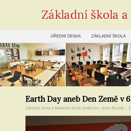
Základní škola a
ÚŘEDNÍ DESKA
ZÁKLADNÍ ŠKOLA
Earth Day aneb Den Země v 6.
Základní škola a Mateřská škola Jindřichov, okres Bruntál
>
Š