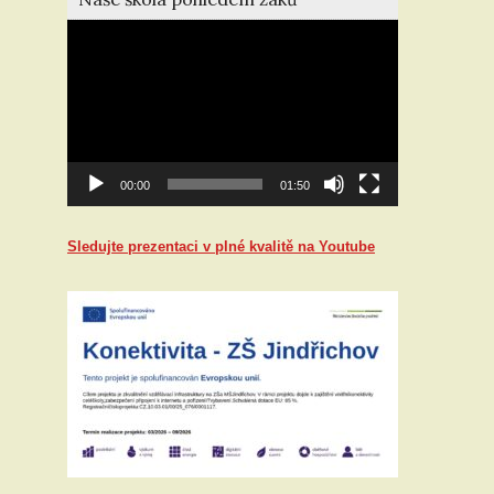
Video
přehrávač
00:00
01:50
Sledujte prezentaci v plné kvalitě na Youtube