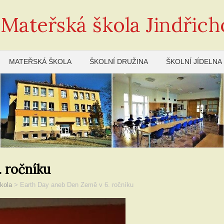
 Mateřská škola Jindřich
MATEŘSKÁ ŠKOLA
ŠKOLNÍ DRUŽINA
ŠKOLNÍ JÍDELNA
 ročníku
kola
>
Earth Day aneb Den Země v 6. ročníku