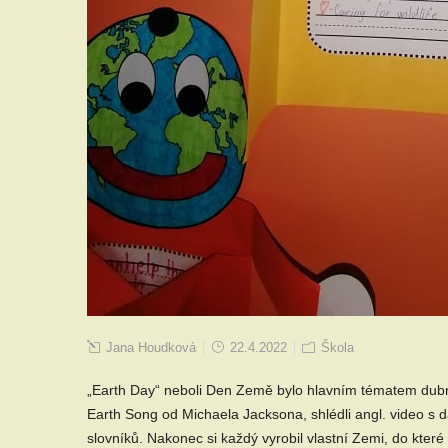
Jana Houdková
22.4.2022
Škola
„Earth Day“ neboli Den Země bylo hlavním tématem dubnov
Earth Song od Michaela Jacksona, shlédli angl. video s da
slovníků. Nakonec si každý vyrobil vlastní Zemi, do které 