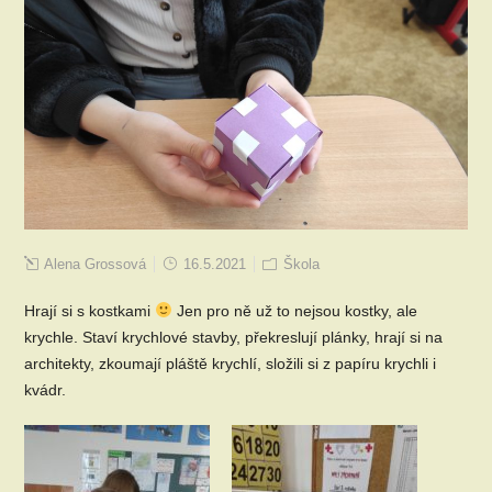
Alena Grossová
16.5.2021
Škola
Hrají si s kostkami
Jen pro ně už to nejsou kostky, ale
krychle. Staví krychlové stavby, překreslují plánky, hrají si na
architekty, zkoumají pláště krychlí, složili si z papíru krychli i
kvádr.