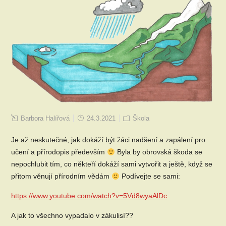
Barbora Halířová
24.3.2021
Škola
Je až neskutečné, jak dokáží být žáci nadšení a zapálení pro
učení a přírodopis především
Byla by obrovská škoda se
nepochlubit tím, co někteří dokáží sami vytvořit a ještě, když se
přitom věnují přírodním vědám
Podívejte se sami:
https://www.youtube.com/watch?v=5Vd8wyaAlDc
A jak to všechno vypadalo v zákulisí??