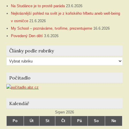
Na Studánce je to prostě paráda
23.6.2026
Nejkrásnější pohled na svět je z koňského hřbetu aneb well-being
v osmičce
21.6.2026
My School – poznáváme, tvoříme, prezentujeme
16.6.2026
Povedený Den dětí
3.6.2026
Články podle rubriky
Články
podle
rubriky
Počítadlo
Kalendář
Srpen 2026
Po
Út
St
Čt
Pá
So
Ne