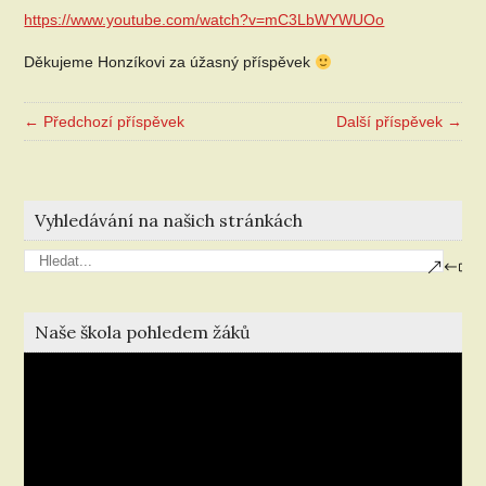
https://www.youtube.com/watch?v=mC3LbWYWUOo
Děkujeme Honzíkovi za úžasný příspěvek
← Předchozí příspěvek
Další příspěvek →
Vyhledávání na našich stránkách
Naše škola pohledem žáků
Video
přehrávač