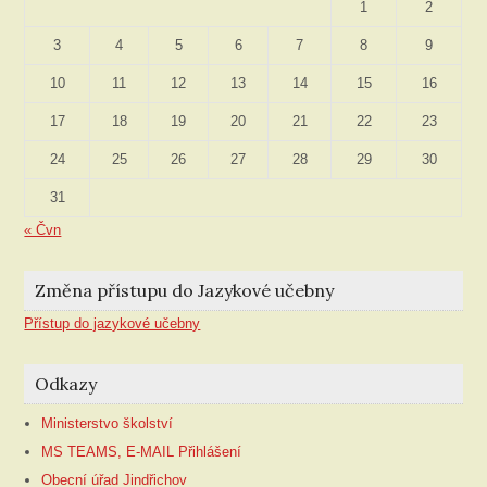
1
2
3
4
5
6
7
8
9
10
11
12
13
14
15
16
17
18
19
20
21
22
23
24
25
26
27
28
29
30
31
« Čvn
Změna přístupu do Jazykové učebny
Přístup do jazykové učebny
Odkazy
Ministerstvo školství
MS TEAMS, E-MAIL Přihlášení
Obecní úřad Jindřichov