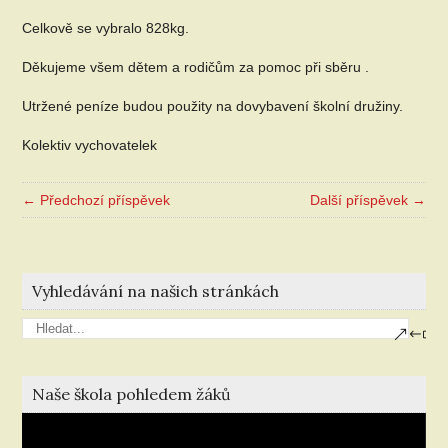
Celkově se vybralo 828kg.
Děkujeme všem dětem a rodičům za pomoc při sběru .
Utržené peníze budou použity na dovybavení školní družiny.
Kolektiv vychovatelek
← Předchozí příspěvek
Další příspěvek →
Vyhledávání na našich stránkách
Naše škola pohledem žáků
Video
přehrávač