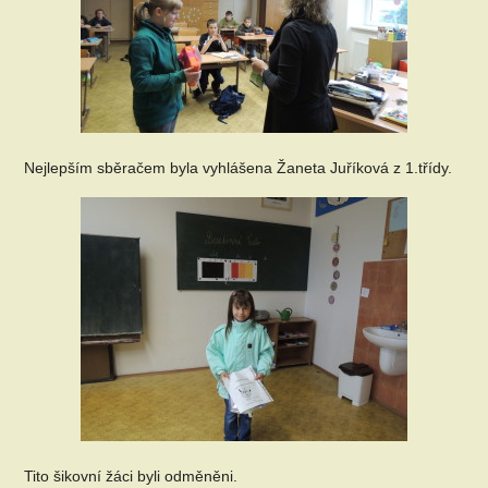
Nejlepším sběračem byla vyhlášena Žaneta Juříková z 1.třídy.
Tito šikovní žáci byli odměněni.