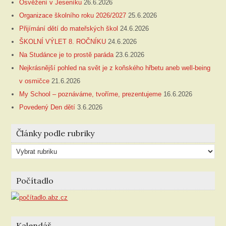
Osvěžení v Jeseníku
26.6.2026
Organizace školního roku 2026/2027
25.6.2026
Přijímání dětí do mateřských škol
24.6.2026
ŠKOLNÍ VÝLET 8. ROČNÍKU
24.6.2026
Na Studánce je to prostě paráda
23.6.2026
Nejkrásnější pohled na svět je z koňského hřbetu aneb well-being
v osmičce
21.6.2026
My School – poznáváme, tvoříme, prezentujeme
16.6.2026
Povedený Den dětí
3.6.2026
Články podle rubriky
Články
podle
rubriky
Počítadlo
Kalendář