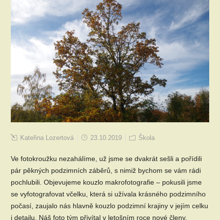
Kateřina Lozertová
23.10.2019
Škola
Ve fotokroužku nezahálíme, už jsme se dvakrát sešli a pořídili
pár pěkných podzimních záběrů, s nimiž bychom se vám rádi
pochlubili. Objevujeme kouzlo makrofotografie – pokusili jsme
se vyfotografovat včelku, která si užívala krásného podzimního
počasí, zaujalo nás hlavně kouzlo podzimní krajiny v jejím celku
i detailu. Náš foto tým přivítal v letošním roce nové členy.