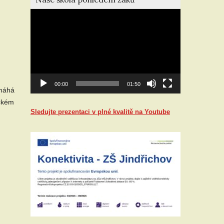
Video
přehrávač
00:00
01:50
omáhá
ickém
Sledujte prezentaci v plné kvalitě na Youtube