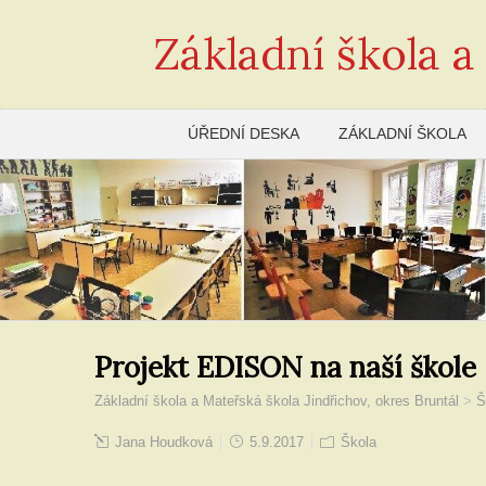
Základní škola a
ÚŘEDNÍ DESKA
ZÁKLADNÍ ŠKOLA
Projekt EDISON na naší škole
Základní škola a Mateřská škola Jindřichov, okres Bruntál
>
Š
Jana Houdková
5.9.2017
Škola