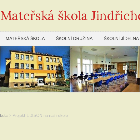
 Mateřská škola Jindřich
MATEŘSKÁ ŠKOLA
ŠKOLNÍ DRUŽINA
ŠKOLNÍ JÍDELNA
kola
>
Projekt EDISON na naší škole