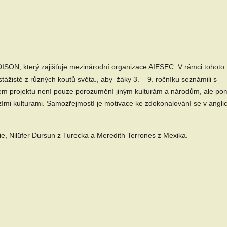
DISON, který zajišťuje mezinárodní organizace AIESEC. V rámci tohoto
 stážisté z různých koutů světa., aby žáky 3. – 9. ročníku seznámili s
Cílem projektu není pouze porozumění jiným kulturám a národům, ale p
izími kulturami. Samozřejmostí je motivace ke zdokonalování se v angl
e, Nilüfer Dursun z Turecka a Meredith Terrones z Mexika.