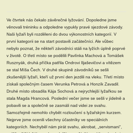
Ve čtvrtek nás čekalo závěrečné lyžování. Dopoledne jsme
věnovali tréninku a odpoledne vypukly pravé sjezdové závody.
Naši lyžaři byli rozděleni do dvou výkonostních kategorií. V
první kategorii se na start postavili začátečníci. Ale vůbec
nebylo poznat, že někteří závodníci stáli na lyžích úplně poprvé
v životě. O třetí místo se podělili Pavlínka Machová a Tomášek
Rusznyák, druhá příčka patřila Ondrovi Iljaševičovi a vítězem
se stal Míša Čech. V druhé skupině závodníků se sešli
zkušenější lyžaři, kteří už první den jezdili na vleku. Třetí místo
získali společným časem Verunka Petrová a Honzík Zavadil.
Druhé místo obsadila Kája Sochová a nejrychlejší lyžařkou se
stala Magda Hrancová. Poslední večer jsme se sešli v jídelně a
pobavili se a společně se zasmáli nad videi ze svahu.
Samozřejmě nemohlo chybět rozloučení s lyžařským kurzem.
Nejprve jsme ocenili všechny účastníky ve speciálních
kategoriích. Nechyběl nám pirát svahu, akrobat, „servismani“,