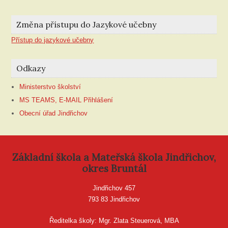
Změna přístupu do Jazykové učebny
Přístup do jazykové učebny
Odkazy
Ministerstvo školství
MS TEAMS, E-MAIL Přihlášení
Obecní úřad Jindřichov
Základní škola a Mateřská škola Jindřichov,
okres Bruntál
Jindřichov 457
793 83 Jindřichov
Ředitelka školy: Mgr. Zlata Steuerová, MBA