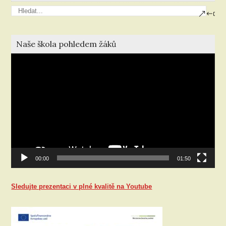
Naše škola pohledem žáků
Video
přehrávač
00:00
01:50
Sledujte prezentaci v plné kvalitě na Youtube