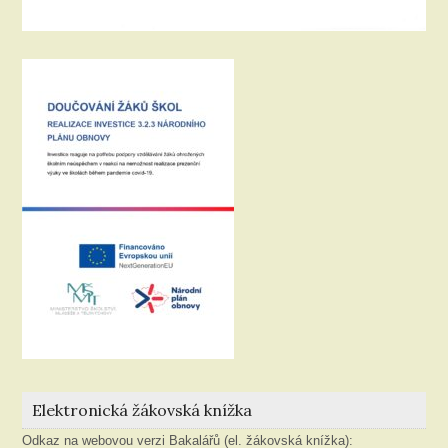
Elektronická žákovská knížka
Odkaz na webovou verzi Bakalářů (el. žákovská knížka):