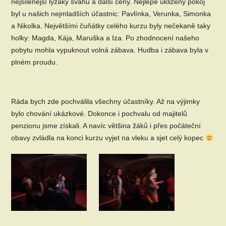
nejšílenější lyžáky svahu a další ceny. Nejlépe uklizený pokoj
byl u našich nejmladších účastnic: Pavlínka, Verunka, Simonka
a Nikolka. Největšími čuňátky celého kurzu byly nečekaně taky
holky: Magda, Kája, Maruška a Iza. Po zhodnocení našeho
pobytu mohla vypuknout volná zábava. Hudba i zábava byla v
plném proudu.
Ráda bych zde pochválila všechny účastníky. Až na výjimky
bylo chování ukázkové. Dokonce i pochvalu od majitelů
penzionu jsme získali. A navíc většina žáků i přes počáteční
obavy zvládla na konci kurzu vyjet na vleku a sjet celý kopec