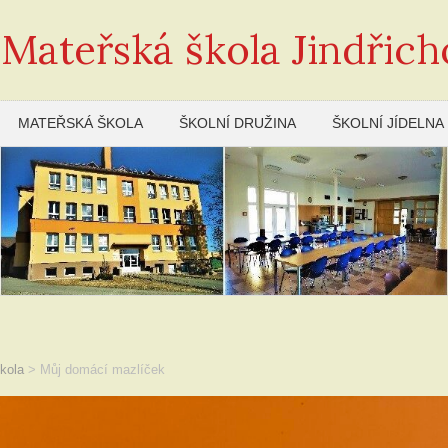
 Mateřská škola Jindřich
MATEŘSKÁ ŠKOLA
ŠKOLNÍ DRUŽINA
ŠKOLNÍ JÍDELNA
kola
>
Můj domácí mazlíček