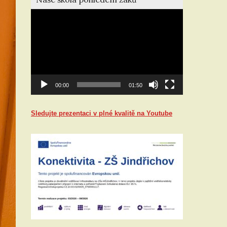
Video
přehrávač
00:00
01:50
Sledujte prezentaci v plné kvalitě na Youtube