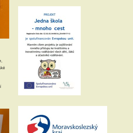
e,
aké
í