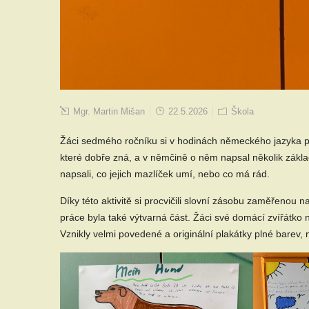
Mgr. Martin Mišan
22.5.2026
Škola
Žáci sedmého ročníku si v hodinách německého jazyka přip
které dobře zná, a v němčině o něm napsal několik základ
napsali, co jejich mazlíček umí, nebo co má rád.
Díky této aktivitě si procvičili slovní zásobu zaměřenou
práce byla také výtvarná část. Žáci své domácí zvířátko na
Vznikly velmi povedené a originální plakátky plné barev,