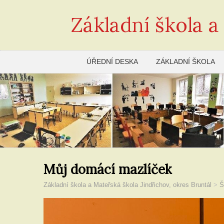
Základní škola a
ÚŘEDNÍ DESKA
ZÁKLADNÍ ŠKOLA
Můj domácí mazlíček
Základní škola a Mateřská škola Jindřichov, okres Bruntál
>
Š