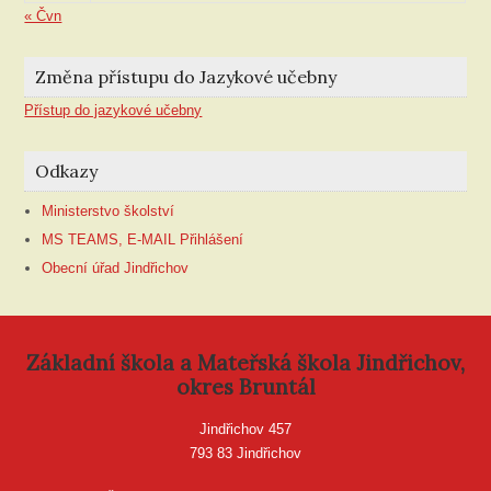
« Čvn
Změna přístupu do Jazykové učebny
Přístup do jazykové učebny
Odkazy
Ministerstvo školství
MS TEAMS, E-MAIL Přihlášení
Obecní úřad Jindřichov
Základní škola a Mateřská škola Jindřichov,
okres Bruntál
Jindřichov 457
793 83 Jindřichov