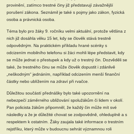
provinění, zatímco trestné činy již představují závažnější
porušení zákona. Seznámil je také s pojmy jako zákon, fyzická
osoba a právnická osoba.
Téma bylo pro žáky 9. ročníku velmi aktuální, protože většina z
nich již dosáhla věku 15 let, kdy se člověk stává trestně
odpovědným. Na praktickém příkladu hrané scénky s
odcizením mobilního telefonu si žáci mohli lépe představit, kdy
se může jednat o přestupek a kdy už o trestný čin. Dozvěděli se
také, že trestného činu se může člověk dopustit i zdánlivě
„neškodným“ jednáním, například odcizením menší finanční
částky nebo ublížením na zdraví při rvačce.
Důležitou součástí přednášky bylo také upozornění na
nebezpečí záměrného ubližování spolužákům či lidem v okolí.
Pan policista žákům připomněl, že každý čin může mít své
následky a že je důležité chovat se zodpovědně, ohleduplně a s
respektem k ostatním. Žáky zaujala také informace o trestním
rejstříku, který může v budoucnu sehrát významnou roli