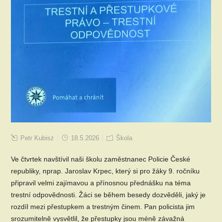
Petr Kubisz
18.5.2026
Škola
Ve čtvrtek navštívil naši školu zaměstnanec Policie České
republiky, nprap. Jaroslav Krpec, který si pro žáky 9. ročníku
připravil velmi zajímavou a přínosnou přednášku na téma
trestní odpovědnosti. Žáci se během besedy dozvěděli, jaký je
rozdíl mezi přestupkem a trestným činem. Pan policista jim
srozumitelně vysvětlil, že přestupky jsou méně závažná