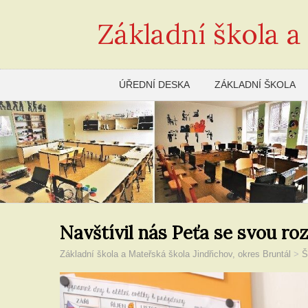
Základní škola a
ÚŘEDNÍ DESKA
ZÁKLADNÍ ŠKOLA
Navštívil nás Peťa se svou ro
Základní škola a Mateřská škola Jindřichov, okres Bruntál
>
Š