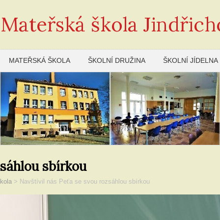
 Mateřská škola Jindřich
MATEŘSKÁ ŠKOLA
ŠKOLNÍ DRUŽINA
ŠKOLNÍ JÍDELNA
zsáhlou sbírkou
kola
>
Navštívil nás Peťa se svou rozsáhlou sbírkou