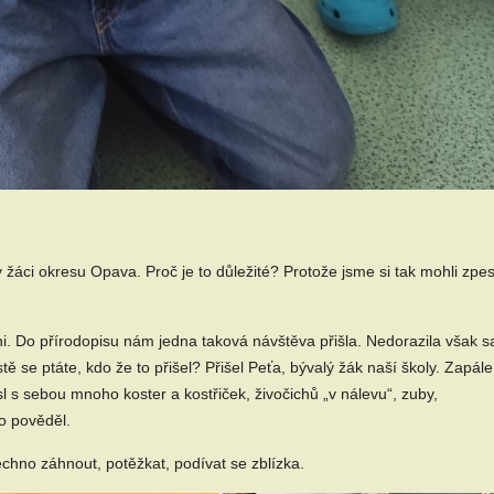
y žáci okresu Opava. Proč je to důležité? Protože jsme si tak mohli zpest
ni. Do přírodopisu nám jedna taková návštěva přišla. Nedorazila však 
ě se ptáte, kdo že to přišel? Přišel Peťa, bývalý žák naší školy. Zapál
l s sebou mnoho koster a kostřiček, živočichů „v nálevu“, zuby,
o pověděl.
echno záhnout, potěžkat, podívat se zblízka.