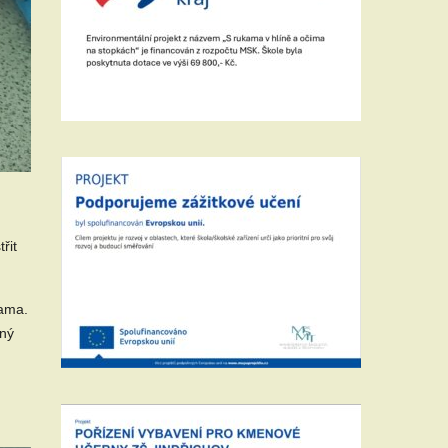
řit
sama.
ený