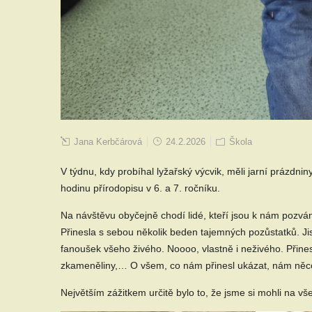
Jana Kerbčárová
24.2.2026
Škola
V týdnu, kdy probíhal lyžařský výcvik, měli jarní prázdnin
hodinu přírodopisu v 6. a 7. ročníku.
Na návštěvu obyčejně chodí lidé, kteří jsou k nám pozvá
Přinesla s sebou několik beden tajemných pozůstatků. Jist
fanoušek všeho živého. Noooo, vlastně i neživého. Přines
zkameněliny,… O všem, co nám přinesl ukázat, nám něc
Největším zážitkem určitě bylo to, že jsme si mohli na vš