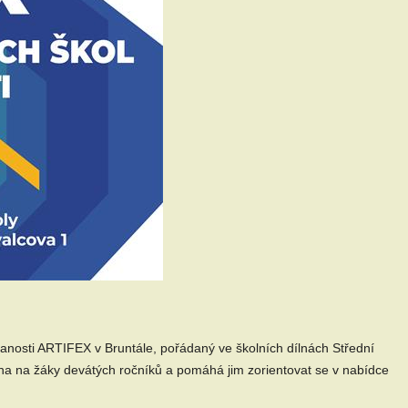
tnanosti ARTIFEX v Bruntále, pořádaný ve školních dílnách Střední
a na žáky devátých ročníků a pomáhá jim zorientovat se v nabídce