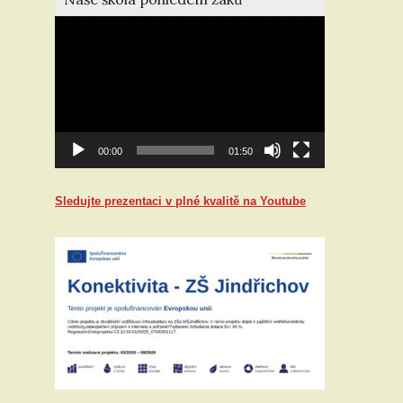
Video
přehrávač
00:00
01:50
Sledujte prezentaci v plné kvalitě na Youtube