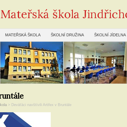
 Mateřská škola Jindřich
MATEŘSKÁ ŠKOLA
ŠKOLNÍ DRUŽINA
ŠKOLNÍ JÍDELNA
Bruntále
kola
>
Deváťáci navštívili Artifex v Bruntále