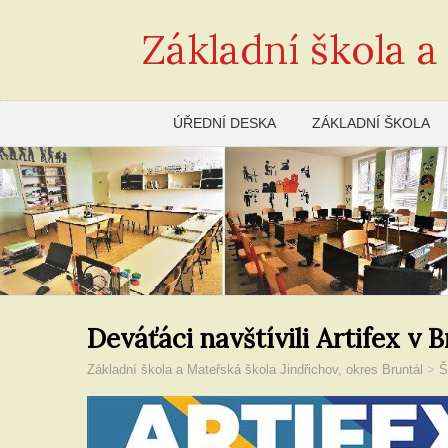
Základní škola a
ÚŘEDNÍ DESKA
ZÁKLADNÍ ŠKOLA
Deváťáci navštívili Artifex v 
Základní škola a Mateřská škola Jindřichov, okres Bruntál
>
Š