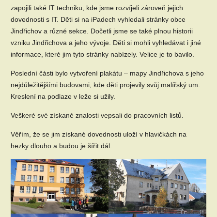
zapojili také IT techniku, kde jsme rozvíjeli zároveň jejich
dovednosti s IT. Děti si na iPadech vyhledali stránky obce
Jindřichov a různé sekce. Dočetli jsme se také plnou historii
vzniku Jindřichova a jeho vývoje. Děti si mohli vyhledávat i jiné
informace, které jim tyto stránky nabízely. Velice je to bavilo.
Poslední části bylo vytvoření plakátu – mapy Jindřichova s jeho
nejdůležitějšími budovami, kde děti projevily svůj malířský um.
Kreslení na podlaze v leže si užily.
Veškeré své získané znalosti vepsali do pracovních listů.
Věřím, že se jim získané dovednosti uloží v hlavičkách na
hezky dlouho a budou je šířit dál.