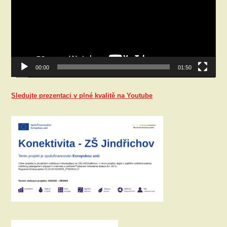
00:00
01:50
Sledujte prezentaci v plné kvalitě na Youtube