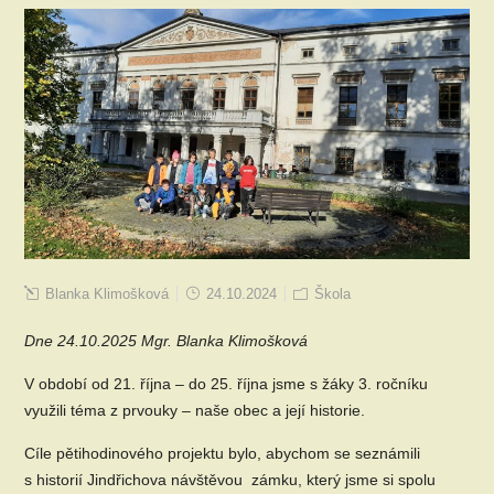
Blanka Klimošková
24.10.2024
Škola
Dne 24.10.2025 Mgr. Blanka Klimošková
V období od 21. října – do 25. října jsme s žáky 3. ročníku
využili téma z prvouky – naše obec a její historie.
Cíle pětihodinového projektu bylo, abychom se seznámili
s historií Jindřichova návštěvou zámku, který jsme si spolu