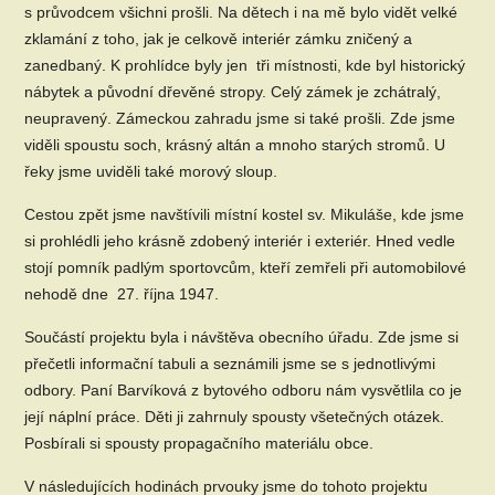
s průvodcem všichni prošli. Na dětech i na mě bylo vidět velké
zklamání z toho, jak je celkově interiér zámku zničený a
zanedbaný. K prohlídce byly jen tři místnosti, kde byl historický
nábytek a původní dřevěné stropy. Celý zámek je zchátralý,
neupravený. Zámeckou zahradu jsme si také prošli. Zde jsme
viděli spoustu soch, krásný altán a mnoho starých stromů. U
řeky jsme uviděli také morový sloup.
Cestou zpět jsme navštívili místní kostel sv. Mikuláše, kde jsme
si prohlédli jeho krásně zdobený interiér i exteriér. Hned vedle
stojí pomník padlým sportovcům, kteří zemřeli při automobilové
nehodě dne 27. října 1947.
Součástí projektu byla i návštěva obecního úřadu. Zde jsme si
přečetli informační tabuli a seznámili jsme se s jednotlivými
odbory. Paní Barvíková z bytového odboru nám vysvětlila co je
její náplní práce. Děti ji zahrnuly spousty všetečných otázek.
Posbírali si spousty propagačního materiálu obce.
V následujících hodinách prvouky jsme do tohoto projektu