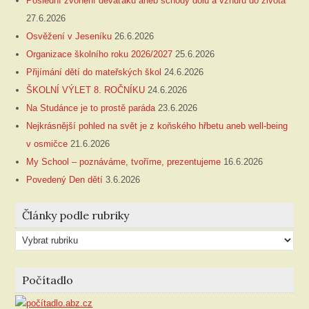
Poslední zvonění deváťáků aneb schody dolů a vzhůru do života
27.6.2026
Osvěžení v Jeseníku
26.6.2026
Organizace školního roku 2026/2027
25.6.2026
Přijímání dětí do mateřských škol
24.6.2026
ŠKOLNÍ VÝLET 8. ROČNÍKU
24.6.2026
Na Studánce je to prostě paráda
23.6.2026
Nejkrásnější pohled na svět je z koňského hřbetu aneb well-being
v osmičce
21.6.2026
My School – poznáváme, tvoříme, prezentujeme
16.6.2026
Povedený Den dětí
3.6.2026
Články podle rubriky
Články
podle
rubriky
Počítadlo