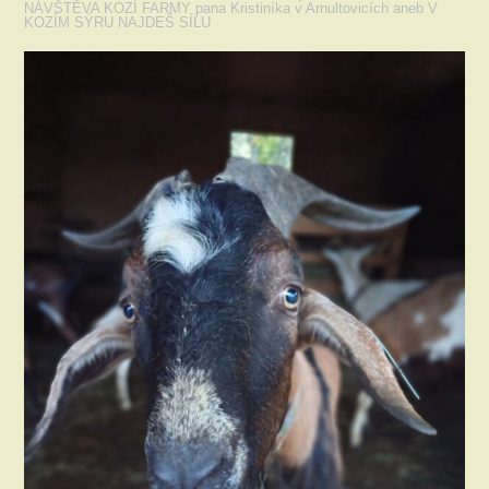
NÁVŠTĚVA KOZÍ FARMY pana Kristiníka v Arnultovicích aneb V
KOZÍM SÝRU NAJDEŠ SÍLU