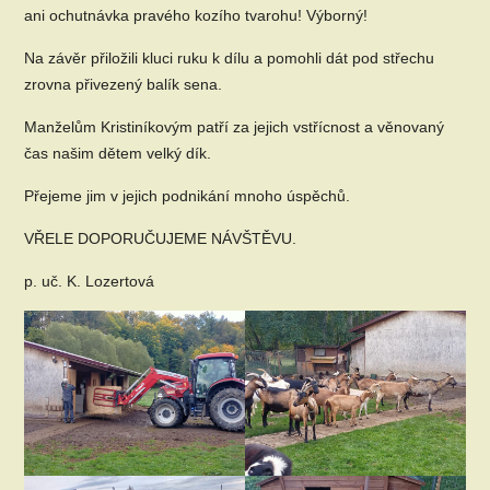
ani ochutnávka pravého kozího tvarohu! Výborný!
Na závěr přiložili kluci ruku k dílu a pomohli dát pod střechu
zrovna přivezený balík sena.
Manželům Kristiníkovým patří za jejich vstřícnost a věnovaný
čas našim dětem velký dík.
Přejeme jim v jejich podnikání mnoho úspěchů.
VŘELE DOPORUČUJEME NÁVŠTĚVU.
p. uč. K. Lozertová