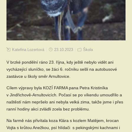
Kateřina Lozertová
23.10.2023
Škola
V brzké pondělní ráno 23. října, kdy ještě nebylo vidět ani
vycházející sluníčko, se žáci 6. ročníku sešli na autobusové
zastávce u školy směr Arnultovice.
Cílem výpravy byla KOZÍ FARMA pana Petra Kristiníka
v Jindřichově-Arnultovicích. Počasí se po víkendu umoudřilo a
naštěstí nám nepršelo ani nebyla velká zima, takže jsme i přes
ranní hodiny akci zvládli zcela bez problému.
Na farmě nás přivítala koza Klára s kozlem Matějem, krocan
Vojta s krůtou Anežkou, psí hlídači s pekingskými kachnami i