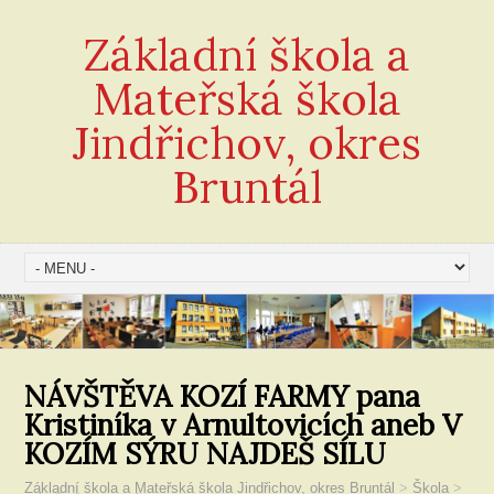
Základní škola a
Mateřská škola
Jindřichov, okres
Bruntál
NÁVŠTĚVA KOZÍ FARMY pana
Kristiníka v Arnultovicích aneb V
KOZÍM SÝRU NAJDEŠ SÍLU
Základní škola a Mateřská škola Jindřichov, okres Bruntál
>
Škola
>