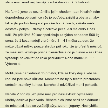
slepicemi, snad nejhlasitěji o sobě dávali znát 2 kohouti.
Na farmě jsme se seznámili s jejím chodem, pan Kristiník nám
dopodrobna objasnil, co vše je potřeba zajistit a obstarat, aby
takovýto podnik fungoval po všech stránkách, zvířata měla
dostatek pohybu, stravy a celkové péče. Asi málokdo z nás
tušil, že přibližně 30 koz spotřebuje za týden odhadem 500 kg
sena, že 1 koza nadojí v průměru 3 – 4 l mléka za den, že
může dávat mléko pouze zhruba půl roku, že je březí 5 měsíců,
že mezi nimi existuje přísná hierarchie a co je hlavní – že i koza
vyžaduje několikrát do roka pedikúru!!! Nebo manikúru???
Vyberte si.
Mohli jsme nahlédnout do prostor, kde se kozy dojí a kde se
rodí na jaře nová kůzlata. Momentálně byl v těchto prostorách
umístěn zraněný kohout, kterého si odvážlivci mohli pohladit.
Necelé 2 hodiny, jež jsme měli pro naši exkurzi vymezeny,
uběhly doslova jako voda. Během nich jsme stihli nahlédnout i
do místnosti, kde se vyrábějí sýry, tvaroh, jogurty. Nechyběla