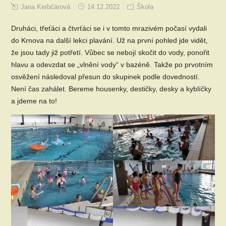
Jana Kerbčárová
14.12.2022
Škola
Druháci, třeťáci a čtvrťáci se i v tomto mrazivém počasí vydali
do Krnova na další lekci plavání. Už na první pohled jde vidět,
že jsou tady již potřetí. Vůbec se nebojí skočit do vody, ponořit
hlavu a odevzdat se „vlnění vody“ v bazéně. Takže po prvotním
osvěžení následoval přesun do skupinek podle dovedností.
Není čas zahálet. Bereme housenky, destičky, desky a kyblíčky
a jdeme na to!