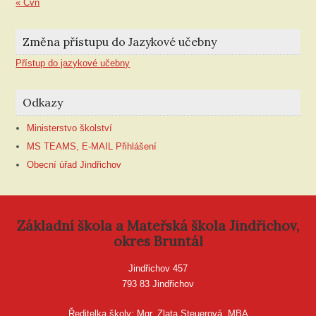
« Čvn
Změna přístupu do Jazykové učebny
Přístup do jazykové učebny
Odkazy
Ministerstvo školství
MS TEAMS, E-MAIL Přihlášení
Obecní úřad Jindřichov
Základní škola a Mateřská škola Jindřichov,
okres Bruntál
Jindřichov 457
793 83 Jindřichov
Ředitelka školy: Mgr. Zlata Steuerová, MBA