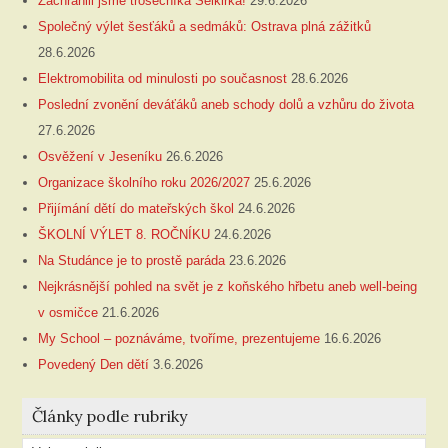
Zachránili jsme trosečníka Selkirka!
29.6.2026
Společný výlet šesťáků a sedmáků: Ostrava plná zážitků
28.6.2026
Elektromobilita od minulosti po současnost
28.6.2026
Poslední zvonění deváťáků aneb schody dolů a vzhůru do života
27.6.2026
Osvěžení v Jeseníku
26.6.2026
Organizace školního roku 2026/2027
25.6.2026
Přijímání dětí do mateřských škol
24.6.2026
ŠKOLNÍ VÝLET 8. ROČNÍKU
24.6.2026
Na Studánce je to prostě paráda
23.6.2026
Nejkrásnější pohled na svět je z koňského hřbetu aneb well-being
v osmičce
21.6.2026
My School – poznáváme, tvoříme, prezentujeme
16.6.2026
Povedený Den dětí
3.6.2026
Články podle rubriky
Články