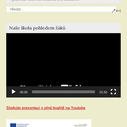
Naše škola pohledem žáků
Video
přehrávač
00:00
01:50
Sledujte prezentaci v plné kvalitě na Youtube