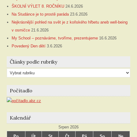
ŠKOLNÍ VÝLET 8. ROČNÍKU
24.6.2026
Na Studánce je to prostě paráda
23.6.2026
Nejkrásnější pohled na svět je z koňského hřbetu aneb well-being
v osmičce
21.6.2026
My School – poznáváme, tvoříme, prezentujeme
16.6.2026
Povedený Den dětí
3.6.2026
Články podle rubriky
Články
podle
rubriky
Počítadlo
Kalendář
Srpen 2026
Po
Út
St
Čt
Pá
So
Ne