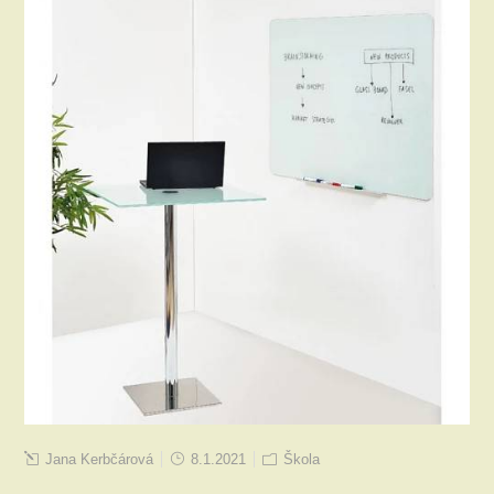
Jana Kerbčárová
8.1.2021
Škola