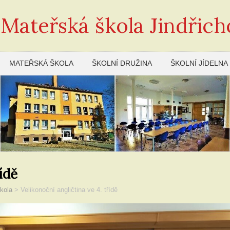
 Mateřská škola Jindřich
MATEŘSKÁ ŠKOLA
ŠKOLNÍ DRUŽINA
ŠKOLNÍ JÍDELNA
ídě
kola
>
Velikonoční angličtina ve 4. třídě