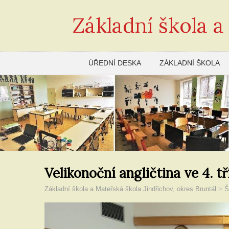
Základní škola a
ÚŘEDNÍ DESKA
ZÁKLADNÍ ŠKOLA
Velikonoční angličtina ve 4. tř
Základní škola a Mateřská škola Jindřichov, okres Bruntál
>
Š