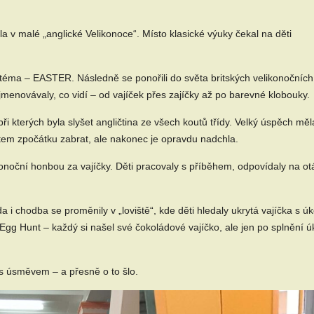
 v malé „anglické Velikonoce“. Místo klasické výuky čekal na děti
ní téma – EASTER. Následně se ponořili do světa britských velikonočních
jmenovávaly, co vidí – od vajíček přes zajíčky až po barevné klobouky.
ři kterých byla slyšet angličtina ze všech koutů třídy. Velký úspěch měl
ětem zpočátku zabrat, ale nakonec je opravdu nadchla.
noční honbou za vajíčky. Děti pracovaly s příběhem, odpovídaly na ot
i chodba se proměnily v „loviště“, kde děti hledaly ukrytá vajíčka s úk
 Egg Hunt – každý si našel své čokoládové vajíčko, ale jen po splnění ú
a s úsměvem – a přesně o to šlo.