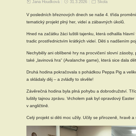
Jana Houdková
31.3.2026
Škola
V posledních březnových dnech se naše 4. třída proměnila
tematický projekt plný her, videí a zábavných úkolů.
Hned na začátku žáci luštili tajenku, která odhalila hlav
tradic prostřednictvím krátkých videí. Děti s nadšením po
Nechyběly ani oblíbené hry na procvičení slovní zásoby, p
také „lavinová hra“ (Avalanche game), která sice dala d
Druhá hodina pokračovala s pohádkou Peppa Pig a veliko
a skládaly děj – a zvládly to skvěle!
Závěrečná hodina byla plná pohybu a dobrodružství. Třída 
luštily tajnou zprávu. Vrcholem pak byl opravdový Easter
v angličtině.
Celý projekt si děti moc užily. Učily se přirozeně, hravě 