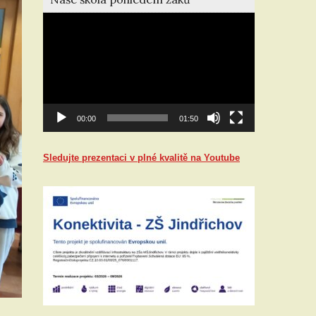
Video
přehrávač
00:00
01:50
Sledujte prezentaci v plné kvalitě na Youtube