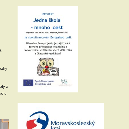
a
ázky
oly a
kolu