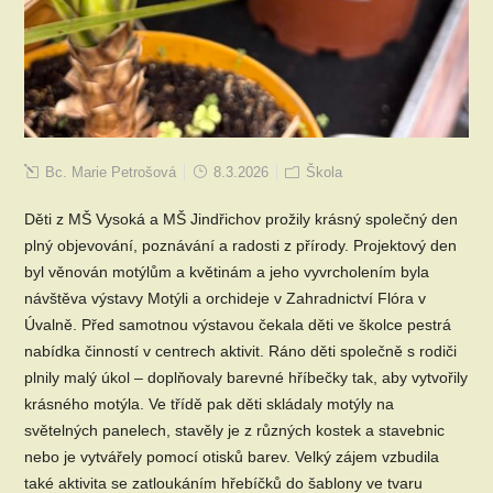
Bc. Marie Petrošová
8.3.2026
Škola
Děti z MŠ Vysoká a MŠ Jindřichov prožily krásný společný den
plný objevování, poznávání a radosti z přírody. Projektový den
byl věnován motýlům a květinám a jeho vyvrcholením byla
návštěva výstavy Motýli a orchideje v Zahradnictví Flóra v
Úvalně. Před samotnou výstavou čekala děti ve školce pestrá
nabídka činností v centrech aktivit. Ráno děti společně s rodiči
plnily malý úkol – doplňovaly barevné hříbečky tak, aby vytvořily
krásného motýla. Ve třídě pak děti skládaly motýly na
světelných panelech, stavěly je z různých kostek a stavebnic
nebo je vytvářely pomocí otisků barev. Velký zájem vzbudila
také aktivita se zatloukáním hřebíčků do šablony ve tvaru