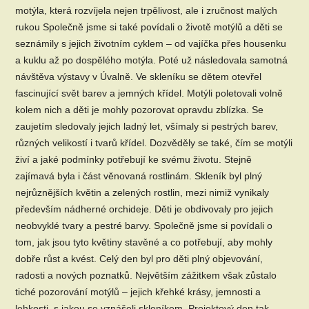
motýla, která rozvíjela nejen trpělivost, ale i zručnost malých
rukou Společně jsme si také povídali o životě motýlů a děti se
seznámily s jejich životním cyklem – od vajíčka přes housenku
a kuklu až po dospělého motýla. Poté už následovala samotná
návštěva výstavy v Úvalně. Ve skleníku se dětem otevřel
fascinující svět barev a jemných křídel. Motýli poletovali volně
kolem nich a děti je mohly pozorovat opravdu zblízka. Se
zaujetím sledovaly jejich ladný let, všímaly si pestrých barev,
různých velikostí i tvarů křídel. Dozvěděly se také, čím se motýli
živí a jaké podmínky potřebují ke svému životu. Stejně
zajímavá byla i část věnovaná rostlinám. Skleník byl plný
nejrůznějších květin a zelených rostlin, mezi nimiž vynikaly
především nádherné orchideje. Děti je obdivovaly pro jejich
neobvyklé tvary a pestré barvy. Společně jsme si povídali o
tom, jak jsou tyto květiny stavěné a co potřebují, aby mohly
dobře růst a kvést. Celý den byl pro děti plný objevování,
radosti a nových poznatků. Největším zážitkem však zůstalo
tiché pozorování motýlů – jejich křehké krásy, jemnosti a
lehkosti, s jakou se vznášeli skleníkem. Projektový den tak