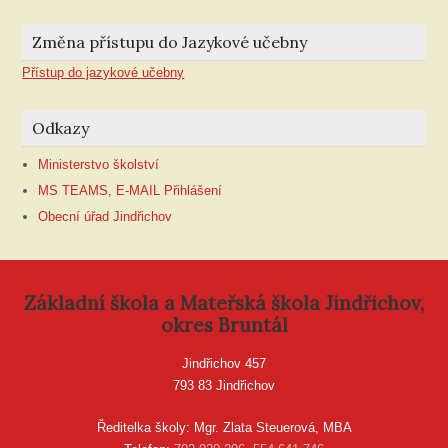
Změna přístupu do Jazykové učebny
Přístup do jazykové učebny
Odkazy
Ministerstvo školství
MS TEAMS, E-MAIL Přihlášení
Obecní úřad Jindřichov
Základní škola a Mateřská škola Jindřichov,
okres Bruntál
Jindřichov 457
793 83 Jindřichov
Ředitelka školy: Mgr. Zlata Steuerová, MBA