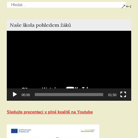
Naše škola pohledem žáků
Video
přehrávač
00:00
01:50
Sledujte prezentaci v plné kvalitě na Youtube