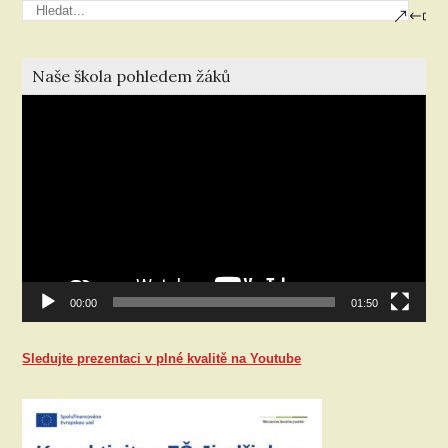
Naše škola pohledem žáků
Video
přehrávač
00:00
01:50
Sledujte prezentaci v plné kvalitě na Youtube