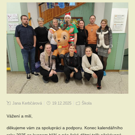
Jana Kerbčárová
19.12.2025
Škola
Vážení a milí,
děkujeme vám za spolupráci a podporu. Konec kalendářního
roku 2025 se kvapem blíží a nás čeká dětmi tolik očekávané