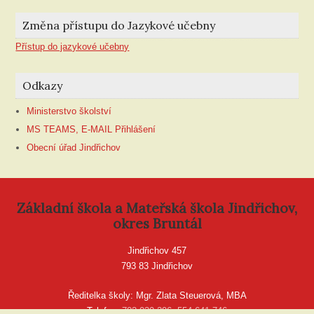
Změna přístupu do Jazykové učebny
Přístup do jazykové učebny
Odkazy
Ministerstvo školství
MS TEAMS, E-MAIL Přihlášení
Obecní úřad Jindřichov
Základní škola a Mateřská škola Jindřichov,
okres Bruntál
Jindřichov 457
793 83 Jindřichov
Ředitelka školy: Mgr. Zlata Steuerová, MBA
Telefon:
702 020 296
,
554 641 746