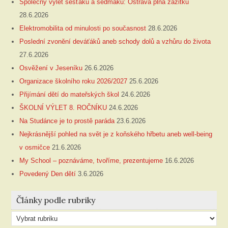
Společný výlet šesťáků a sedmáků: Ostrava plná zážitků
28.6.2026
Elektromobilita od minulosti po současnost
28.6.2026
Poslední zvonění deváťáků aneb schody dolů a vzhůru do života
27.6.2026
Osvěžení v Jeseníku
26.6.2026
Organizace školního roku 2026/2027
25.6.2026
Přijímání dětí do mateřských škol
24.6.2026
ŠKOLNÍ VÝLET 8. ROČNÍKU
24.6.2026
Na Studánce je to prostě paráda
23.6.2026
Nejkrásnější pohled na svět je z koňského hřbetu aneb well-being
v osmičce
21.6.2026
My School – poznáváme, tvoříme, prezentujeme
16.6.2026
Povedený Den dětí
3.6.2026
Články podle rubriky
Články
podle