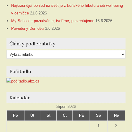
Nejkrásnější pohled na svět je z koňského hřbetu aneb well-being
v osmičce
21.6.2026
My School – poznáváme, tvoříme, prezentujeme
16.6.2026
Povedený Den dětí
3.6.2026
Články podle rubriky
Články
podle
rubriky
Počítadlo
Kalendář
Srpen 2026
Po
Út
St
Čt
Pá
So
Ne
1
2