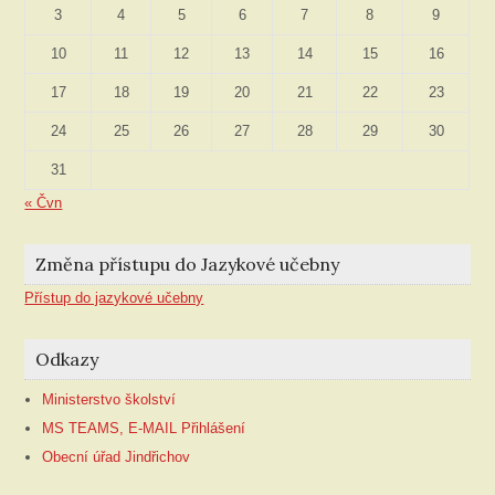
3
4
5
6
7
8
9
10
11
12
13
14
15
16
17
18
19
20
21
22
23
24
25
26
27
28
29
30
31
« Čvn
Změna přístupu do Jazykové učebny
Přístup do jazykové učebny
Odkazy
Ministerstvo školství
MS TEAMS, E-MAIL Přihlášení
Obecní úřad Jindřichov