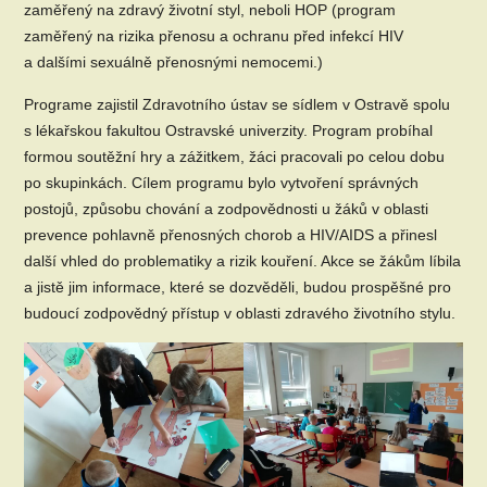
zaměřený na zdravý životní styl, neboli HOP (program
zaměřený na rizika přenosu a ochranu před infekcí HIV
a dalšími sexuálně přenosnými nemocemi.)
Programe zajistil Zdravotního ústav se sídlem v Ostravě spolu
s lékařskou fakultou Ostravské univerzity. Program probíhal
formou soutěžní hry a zážitkem, žáci pracovali po celou dobu
po skupinkách. Cílem programu bylo vytvoření správných
postojů, způsobu chování a zodpovědnosti u žáků v oblasti
prevence pohlavně přenosných chorob a HIV/AIDS a přinesl
další vhled do problematiky a rizik kouření. Akce se žákům líbila
a jistě jim informace, které se dozvěděli, budou prospěšné pro
budoucí zodpovědný přístup v oblasti zdravého životního stylu.