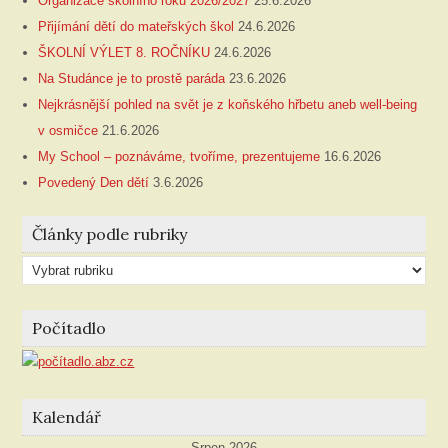
Organizace školního roku 2026/2027
25.6.2026
Přijímání dětí do mateřských škol
24.6.2026
ŠKOLNÍ VÝLET 8. ROČNÍKU
24.6.2026
Na Studánce je to prostě paráda
23.6.2026
Nejkrásnější pohled na svět je z koňského hřbetu aneb well-being
v osmičce
21.6.2026
My School – poznáváme, tvoříme, prezentujeme
16.6.2026
Povedený Den dětí
3.6.2026
Články podle rubriky
Články
podle
rubriky
Počítadlo
Kalendář
Srpen 2026