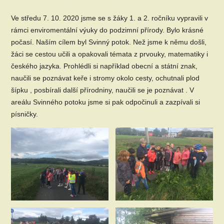
Ve středu 7. 10. 2020 jsme se s žáky 1. a 2. ročníku vypravili v
rámci enviromentální výuky do podzimní přírody. Bylo krásné
počasí. Naším cílem byl Svinný potok. Než jsme k němu došli,
žáci se cestou učili a opakovali témata z prvouky, matematiky i
českého jazyka. Prohlédli si například obecní a státní znak,
naučili se poznávat keře i stromy okolo cesty, ochutnali plod
šípku , posbírali další přírodniny, naučili se je poznávat . V
areálu Svinného potoku jsme si pak odpočinuli a zazpívali si
písničky.