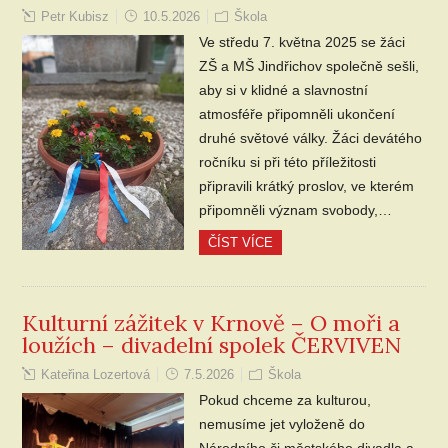
Petr Kubisz
10.5.2026
Škola
Ve středu 7. května 2025 se žáci
ZŠ a MŠ Jindřichov společně sešli,
aby si v klidné a slavnostní
atmosféře připomněli ukončení
druhé světové války. Žáci devátého
ročníku si při této příležitosti
připravili krátký proslov, ve kterém
připomněli význam svobody,…
ČÍST VÍCE
Kulturní zážitek v Krnově – O moři a
loužích – divadelní spolek ČERVIVEN
Kateřina Lozertová
7.5.2026
Škola
Pokud chceme za kulturou,
nemusíme jet vyloženě do
Národního či městského divadla a