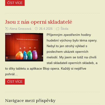
ČÍST VÍCE
Jsou z nás operní skladatelé
Alena Grossová
26.4.2026
Škola
Příjemným zpestřením hodiny
hudební výchovy bylo téma opery.
Nebyl to jen strohý výklad s
poslechem ukázek operních
melodií. My jsem se totiž na chvíli
stali skladateli operních skladeb, a
to díky tabletu a aplikace Blop opera. Každý si nejdříve
pohrál…
ČÍST VÍCE
Navigace mezi příspěvky