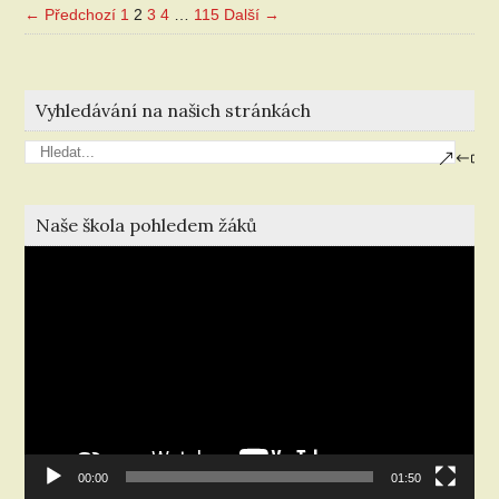
← Předchozí
1
2
3
4
…
115
Další →
Vyhledávání na našich stránkách
Naše škola pohledem žáků
Video
přehrávač
00:00
01:50