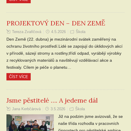
PROJEKTOVÝ DEN – DEN ZEMĚ
Tereza Zvařičová
4.5.2026
Škola
Den Země (22. dubna) je mezinárodní svátek zaměřený na
ochranu životního prostředí.Lidé se zapojují do úklidových akcí
v přírodě, sázejí stromy a rostliny,třídí odpad, vyrábějí výrobky
z recyklovaných materiálů a navštěvují vzdělávací akce a
festivaly. Cílem je péče o planetu…
ČÍST VÍCE
Jsme pěstitelé …. A jedeme dál
Jana Kerbčárová
3.5.2026
Škola
Již na podzim jsme avizovali, že se
naše třída rozhodla v pracovních
činnostech pro pěstitelské ambice.