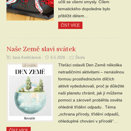
učili se všemi smysly. Cílem
tematického dopoledne bylo
přiblížit dětem…
ČÍST VÍCE
Naše Země slaví svátek
Jana Kerbčárová
6.5.2026
Škola
Třeťáci oslavili Den Země několika
netradičními aktivitami – nenásilnou
formou prostřednictvím dílčích
aktivit vydedukovali, proč je důležité
naši planetu chránit, jak jí můžeme
pomoci a zároveň proběhla osvěta
ohledně třídění odpadu . Téma
„ochrana přírody, třídění odpadů,
ohleduplné chování v přírodě“…
ČÍST VÍCE