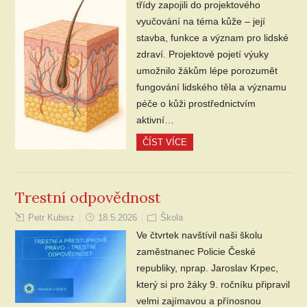
třídy zapojili do projektového
vyučování na téma kůže – její
stavba, funkce a význam pro lidské
zdraví. Projektové pojetí výuky
umožnilo žákům lépe porozumět
fungování lidského těla a významu
péče o kůži prostřednictvím
aktivní…
ČÍST VÍCE
Trestní odpovědnost
Petr Kubisz
18.5.2026
Škola
Ve čtvrtek navštívil naši školu
zaměstnanec Policie České
republiky, nprap. Jaroslav Krpec,
který si pro žáky 9. ročníku připravil
velmi zajímavou a přínosnou