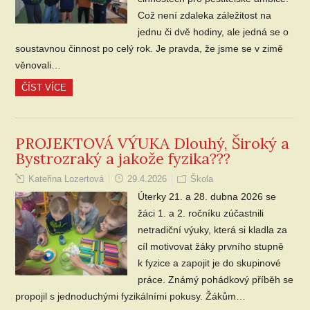
Což není zdaleka záležitost na
jednu či dvě hodiny, ale jedná se o
soustavnou činnost po celý rok. Je pravda, že jsme se v zimě
věnovali…
ČÍST VÍCE
PROJEKTOVÁ VÝUKA Dlouhý, Široký a
Bystrozraký a jakože fyzika???
Kateřina Lozertová
29.4.2026
Škola
Úterky 21. a 28. dubna 2026 se
žáci 1. a 2. ročníku zúčastnili
netradiční výuky, která si kladla za
cíl motivovat žáky prvního stupně
k fyzice a zapojit je do skupinové
práce. Známý pohádkový příběh se
propojil s jednoduchými fyzikálními pokusy. Žákům…