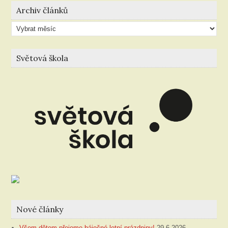
Archiv článků
Archiv
článků
Světová škola
Nové články
Všem dětem přejeme báječné letní prázdniny!
29.6.2026