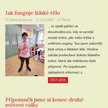
Jak funguje lidské tělo
Alena Grossová
11.5.2026
Škola
…to zjistili páťáci ve
dvouhodinovce, kdy si vyrobili
model srdce, plic nebo tričko s
vnitřními orgány. Tou jsem zakončili
blok učiva o lidském těle. Hodina
začala poslechem tlukotu lidského
srdce, které ale málokomu bylo
příjemné. Po zopakování
základních informací z…
ČÍST VÍCE
Připomněli jsme si konec druhé
světové války