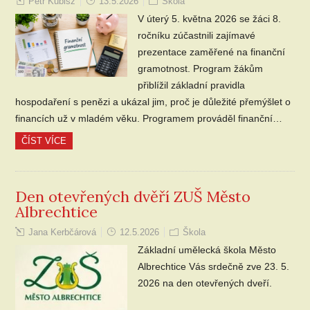
Petr Kubisz
13.5.2026
Škola
V úterý 5. května 2026 se žáci 8.
ročníku zúčastnili zajímavé
prezentace zaměřené na finanční
gramotnost. Program žákům
přiblížil základní pravidla
hospodaření s penězi a ukázal jim, proč je důležité přemýšlet o
financích už v mladém věku. Programem prováděl finanční…
ČÍST VÍCE
Den otevřených dvěří ZUŠ Město
Albrechtice
Jana Kerbčárová
12.5.2026
Škola
Základní umělecká škola Město
Albrechtice Vás srdečně zve 23. 5.
2026 na den otevřených dveří.