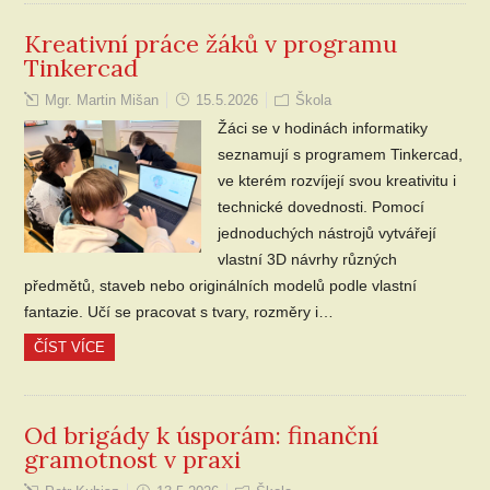
Kreativní práce žáků v programu
Tinkercad
Mgr. Martin Mišan
15.5.2026
Škola
Žáci se v hodinách informatiky
seznamují s programem Tinkercad,
ve kterém rozvíjejí svou kreativitu i
technické dovednosti. Pomocí
jednoduchých nástrojů vytvářejí
vlastní 3D návrhy různých
předmětů, staveb nebo originálních modelů podle vlastní
fantazie. Učí se pracovat s tvary, rozměry i…
ČÍST VÍCE
Od brigády k úsporám: finanční
gramotnost v praxi