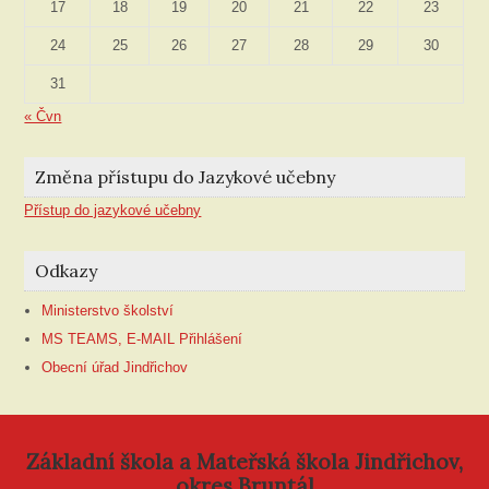
17
18
19
20
21
22
23
24
25
26
27
28
29
30
31
« Čvn
Změna přístupu do Jazykové učebny
Přístup do jazykové učebny
Odkazy
Ministerstvo školství
MS TEAMS, E-MAIL Přihlášení
Obecní úřad Jindřichov
Základní škola a Mateřská škola Jindřichov,
okres Bruntál