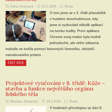
Alena Grossová
21.5.2026
Škola
O tom jsme se v 5. třídě přesvědčili
v hudební dvouhodinovce, kdy
jsme si vyzkoušeli několik aplikací
na tvorbu hudby. První aplikace
Chrome song maker byla hodně
jednoduchá, ale velmi zábavná.
melodie se tvořila pomocí barevných čtverečku, obrázků
namalovaného prstem…
ČÍST VÍCE
Projektové vyučování v 8. třídě: Kůže –
stavba a funkce největšího orgánu
lidského těla
Miroslav Zámarský
19.5.2026
Škola
V hodinách přírodopisu se žáci 8.