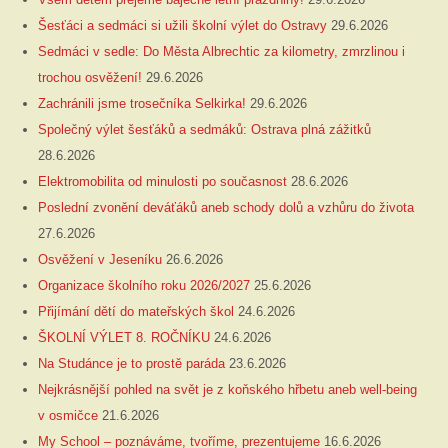
Šesťáci a sedmáci si užili školní výlet do Ostravy
29.6.2026
Sedmáci v sedle: Do Města Albrechtic za kilometry, zmrzlinou i
trochou osvěžení!
29.6.2026
Zachránili jsme trosečníka Selkirka!
29.6.2026
Společný výlet šesťáků a sedmáků: Ostrava plná zážitků
28.6.2026
Elektromobilita od minulosti po současnost
28.6.2026
Poslední zvonění deváťáků aneb schody dolů a vzhůru do života
27.6.2026
Osvěžení v Jeseníku
26.6.2026
Organizace školního roku 2026/2027
25.6.2026
Přijímání dětí do mateřských škol
24.6.2026
ŠKOLNÍ VÝLET 8. ROČNÍKU
24.6.2026
Na Studánce je to prostě paráda
23.6.2026
Nejkrásnější pohled na svět je z koňského hřbetu aneb well-being
v osmičce
21.6.2026
My School – poznáváme, tvoříme, prezentujeme
16.6.2026