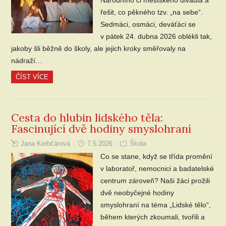
řešit, co pěkného tzv. „na sebe“.
Sedmáci, osmáci, deváťáci se
v pátek 24. dubna 2026 oblékli tak,
jakoby šli běžně do školy, ale jejich kroky směřovaly na
nádraží…
ČÍST VÍCE
Cesta do hlubin lidského těla:
Fascinující dvě hodiny smyslohraní
Jana Kerbčárová
7.5.2026
Škola
Co se stane, když se třída promění
v laboratoř, nemocnici a badatelské
centrum zároveň? Naši žáci prožili
dvě neobyčejné hodiny
smyslohraní na téma „Lidské tělo“,
během kterých zkoumali, tvořili a