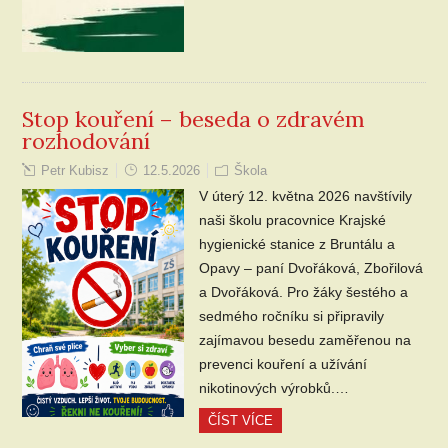
Stop kouření – beseda o zdravém
rozhodování
Petr Kubisz
12.5.2026
Škola
V úterý 12. května 2026 navštívily
naši školu pracovnice Krajské
hygienické stanice z Bruntálu a
Opavy – paní Dvořáková, Zbořilová
a Dvořáková. Pro žáky šestého a
sedmého ročníku si připravily
zajímavou besedu zaměřenou na
prevenci kouření a užívání
nikotinových výrobků.…
ČÍST VÍCE