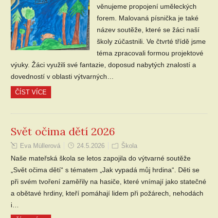
věnujeme propojení uměleckých
forem. Malovaná písnička je také
název soutěže, které se žáci naší
školy zúčastnili. Ve čtvrté třídě jsme
téma zpracovali formou projektové
výuky. Žáci využili své fantazie, doposud nabytých znalostí a
dovedností v oblasti výtvarných…
ČÍST VÍCE
Svět očima dětí 2026
Eva Müllerová
24.5.2026
Škola
Naše mateřská škola se letos zapojila do výtvarné soutěže
„Svět očima dětí“ s tématem „Jak vypadá můj hrdina“. Děti se
při svém tvoření zaměřily na hasiče, které vnímají jako statečné
a obětavé hrdiny, kteří pomáhají lidem při požárech, nehodách
i…