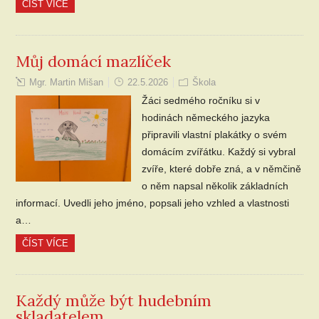
ČÍST VÍCE
Můj domácí mazlíček
Mgr. Martin Mišan
22.5.2026
Škola
Žáci sedmého ročníku si v
hodinách německého jazyka
připravili vlastní plakátky o svém
domácím zvířátku. Každý si vybral
zvíře, které dobře zná, a v němčině
o něm napsal několik základních
informací. Uvedli jeho jméno, popsali jeho vzhled a vlastnosti
a…
ČÍST VÍCE
Každý může být hudebním
skladatelem