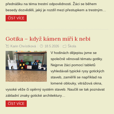
přednášku na téma trestní odpovědnosti. Žáci se během
besedy dozvěděli, jaký je rozdíl mezi přestupkem a trestným…
ČÍST VÍCE
Gotika – když kámen míří k nebi
Karin Chvístková
18.5.2026
Škola
V hodinách dějepisu jsme se
společně věnovali tématu gotiky.
Nejprve žáci pomocí tabletů
vyhledávali typické rysy gotických
staveb, zaměřili se například na
lomené oblouky, vitrážová okna,
vysoké věže či opěrný systém staveb. Naučili se tak poznávat
základní znaky gotické architektury…
ČÍST VÍCE